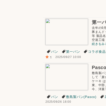
去年の9
豚まんド
等 製品
空港工場 
続きをみ
パン
第一パン
コラボ食品
1
2025/09/27 10:00
敷島製パ
して「麦
ケーキ 
東、中部
今、洋菓
パン
敷島製パン(Pasco)
2025/09/26 18:00