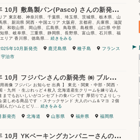
2
025年 10月 敷島製パン(Pasco) さんの新発売 ㈱ 明治 (明治おいしいミルクコーヒー) コラボ等
リア 東京都、神奈川県、千葉県、埼玉県、茨城県、栃木県、山
馬県、新潟県 関西・中国エリア 大阪府、京都府、兵庫県、滋賀
県、和歌山県、岡山県、広島県、鳥取県、島根県、山口県 中部
愛知県、岐阜県、三重県、静岡県、長野県、富山県、石川県、福
エリア 香川県、徳島県...
続きをみる
2025年10月新発売
鹿児島県
種子島
フランス
宇治市
2
025年 10月 フジパンさんの新発売 ㈱ ブルボン（シルベーヌ）㈱かねふく(かねふく明太子) 福井県産 とみつ金時 伊都物語低温殺菌ノンホモ牛乳 伊都物語ミルク珈琲 コラボ等
使用画像 フジパン お知らせ 出典 】 東北・関東・中部・関西・
国・九州 ・生ぶれっど４枚入 北海道産生クリームを練り込ん
ままでもおいしいがコンセプトの食パンです 厚切りでよりしっ
を楽しめる商品です ・スナックサンド 大人のハム＆マヨ ２個
刻んだハムとピリ...
続きをみる
0月新発売
北海道
山形県
福井県
福岡県
2
025年 10月 YKベーキングカンパニーさんの新発売 大満足 シリーズ 出雲ぜんざい学会 コラボ等