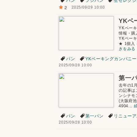
パン
フジパン
生セレクシ
2
2025/09/29 10:00
YKベー
情報・購
YKベー
★ 1個入 
きをみる
パン
YKベーキングカンパニー
2025/09/28 10:00
去年の1
の記事は
ンシナモ
(大阪府池
4904...
パン
第一パン
リニューア
2025/09/28 10:00