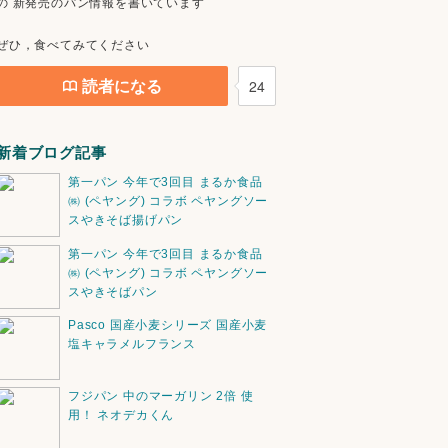
の 新発売のパン情報を書いています
ぜひ，食べてみてください
読者になる
24
新着ブログ記事
第一パン 今年で3回目 まるか食品
㈱ (ペヤング) コラボ ペヤングソー
スやきそば揚げパン
第一パン 今年で3回目 まるか食品
㈱ (ペヤング) コラボ ペヤングソー
スやきそばパン
Pasco 国産小麦シリーズ 国産小麦
塩キャラメルフランス
フジパン 中のマーガリン 2倍 使
用！ ネオデカくん