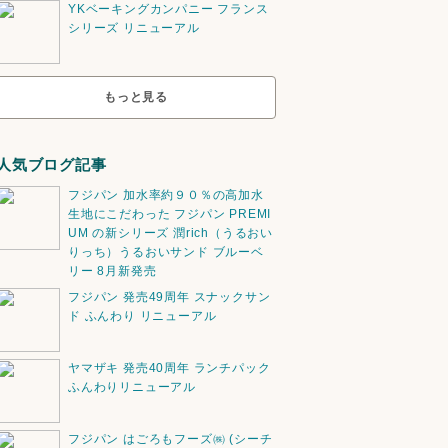
YKベーキングカンパニー フランス
シリーズ リニューアル
もっと見る
人気ブログ記事
フジパン 加水率約９０％の高加水
生地にこだわった フジパン PREMI
UM の新シリーズ 潤rich（うるおい
りっち）うるおいサンド ブルーベ
リー 8月新発売
フジパン 発売49周年 スナックサン
ド ふんわり リニューアル
ヤマザキ 発売40周年 ランチパック
ふんわりリニューアル
フジパン はごろもフーズ㈱ (シーチ