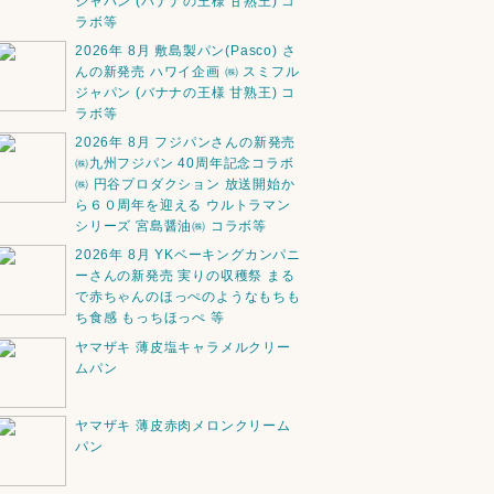
ジャパン (バナナの王様 甘熟王) コ
ラボ等
2026年 8月 敷島製パン(Pasco) さ
んの新発売 ハワイ企画 ㈱ スミフル
ジャパン (バナナの王様 甘熟王) コ
ラボ等
2026年 8月 フジパンさんの新発売
㈱九州フジパン 40周年記念コラボ
㈱ 円谷プロダクション 放送開始か
ら６０周年を迎える ウルトラマン
シリーズ 宮島醤油㈱ コラボ等
2026年 8月 YKベーキングカンパニ
ーさんの新発売 実りの収穫祭 まる
で赤ちゃんのほっぺのようなもちも
ち食感 もっちほっぺ 等
ヤマザキ 薄皮塩キャラメルクリー
ムパン
ヤマザキ 薄皮赤肉メロンクリーム
パン