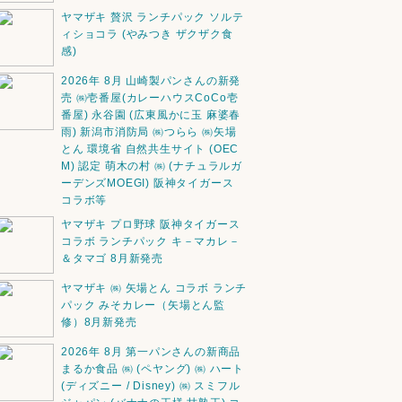
ヤマザキ 贅沢 ランチパック ソルテ
ィショコラ (やみつき ザクザク食
感)
2026年 8月 山崎製パンさんの新発
売 ㈱壱番屋(カレーハウスCoCo壱
番屋) 永谷園 (広東風かに玉 麻婆春
雨) 新潟市消防局 ㈱つらら ㈱矢場
とん 環境省 自然共生サイト (OEC
M) 認定 萌木の村 ㈱ (ナチュラルガ
ーデンズMOEGI) 阪神タイガース
コラボ等
ヤマザキ プロ野球 阪神タイガース
コラボ ランチパック キ－マカレ－
＆タマゴ 8月新発売
ヤマザキ ㈱ 矢場とん コラボ ランチ
パック みそカレー（矢場とん監
修）8月新発売
2026年 8月 第一パンさんの新商品
まるか食品 ㈱ (ペヤング) ㈱ ハート
(ディズニー / Disney) ㈱ スミフル