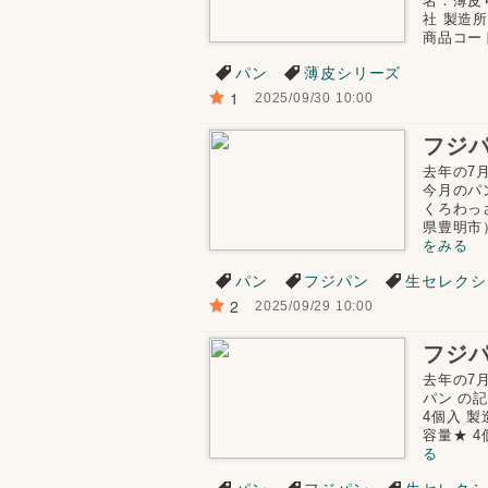
名：薄皮
社 製造所
商品コード
パン
薄皮シリーズ
1
2025/09/30 10:00
去年の7
今月のパ
くろわっ
県豊明市） 
をみる
パン
フジパン
生セレクシ
2
2025/09/29 10:00
去年の7
パン の
4個入 
容量★ 4個入
る