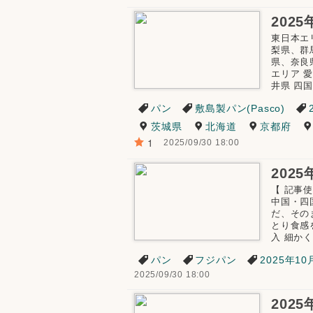
東日本エ
梨県、群
県、奈良
エリア 
井県 四国
パン
敷島製パン(Pasco)
茨城県
北海道
京都府
1
2025/09/30 18:00
【 記事
中国・四
だ、その
とり食感
入 細かく
パン
フジパン
2025年1
2025/09/30 18:00