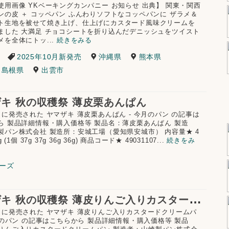
用画像 YKベーキングカンパニー お知らせ 出典】 関東・関西
ンの皮 ＋ コッペパン ふんわりソフトなコッペパンに ザラメ＆
ト生地を被せて焼き上げ、仕上げにカスタード風味クリームを
ました 大満足 チョコシートを折り込んだデニッシュをツイスト
メを全体にトッ...
続きをみる
2025年10月新発売
沖縄県
熊本県
島根県
出雲市
キ 秋の収穫祭 薄皮栗あんぱん
月に発売された ヤマザキ 薄皮栗あんぱん - 今月のパン の記事は
ら 製品詳細情報・購入価格等 製品名：薄皮栗あんぱん 製造
製パン株式会社 製造所：安城工場（愛知県安城市） 内容量★ 4
 (1個 37g 37g 36g 36g) 商品コード★ 49031107...
続きをみ
ーズ
ヤ
マザキ 秋の収穫祭 薄皮りんご入りカスタードクリームパン
月に発売された ヤマザキ 薄皮りんご入りカスタードクリームパ
今月のパン の記事はこちらから 製品詳細情報・購入価格等 製品