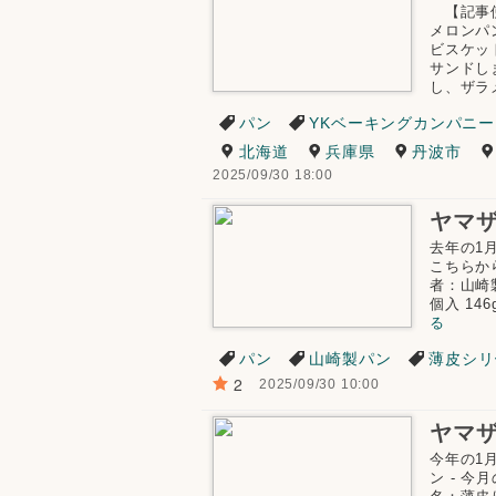
【記事使
メロンパ
ビスケッ
サンドし
し、ザラ
パン
YKベーキングカンパニー
北海道
兵庫県
丹波市
2025/09/30 18:00
ヤマザ
去年の1
こちらか
者：山崎
個入 146g
る
パン
山崎製パン
薄皮シリ
2
2025/09/30 10:00
今年の1
ン - 