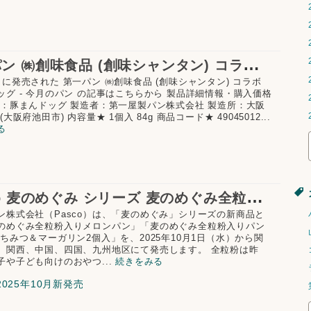
第
一パン ㈱創味食品 (創味シャンタン) コラボ 豚まんドッグ
月に発売された 第一パン ㈱創味食品 (創味シャンタン) コラボ
ッグ - 今月のパン の記事はこちらから 製品詳細情報・購入価格
名：豚まんドッグ 製造者：第一屋製パン株式会社 製造所：大阪
(大阪府池田市) 内容量★ 1個入 84g 商品コード★ 49045012...
る
P
asco 麦のめぐみ シリーズ 麦のめぐみ全粒粉入りメロンパン 10月新発売
ン株式会社（Pasco）は、「麦のめぐみ」シリーズの新商品と
のめぐみ全粒粉入りメロンパン」「麦のめぐみ全粒粉入りパン
はちみつ＆マーガリン2個入」を、2025年10月1日（水）から関
、関西、中国、四国、九州地区にて発売します。 全粒粉は昨
子や子ども向けのおやつ...
続きをみる
2025年10月新発売