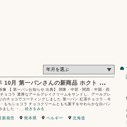
2
025年 10月 第一パンさんの新商品 ホクト ㈱ ダイドードリンコ㈱ (ダイドーブレンド) コラボ等
画像 【 第一パンお知らせ 出典】 関東・中部・関西・中国・四
茶チョコラ 濃厚なアールグレイクリームをサンドし、アールグレ
りのチョコでコーティングしました 第一パン 紅茶チョコラ - 今
 ・もちショコラ チョコクリームともち菓子をやわらかな白パン
ました ・...
続きをみる
0月新発売
熊本県
ベルギー
北海道