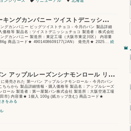
ョンシリーズ
リニューアル
北海道
Y
Kベーキングカンパニー ツイストデニッシュチョコ
キングカンパニー ビッグツイストチョコ - 今月のパン 製品詳細
入価格等 製品名：ツイストデニッシュチョコ 製造者：株式会社
キングカンパニー 製造所：東淀工場（大阪市東淀川区） 内容量
86g 商品コード★ 4901408609177(JAN） 発売月★ 2025...
続
第
一パン アップルレーズンシナモンロール リニューアル
月に発売された 第一パン アップルシナモンロール - 今月のパン
こちらから 製品詳細情報・購入価格等 製品名：アップルレーズ
ンロール 製造者：第一屋製パン株式会社 製造所：大阪空港工場
田市) 内容量★ 1個入 100g (紙カップ含む) 商品コード★
続きをみる
ル