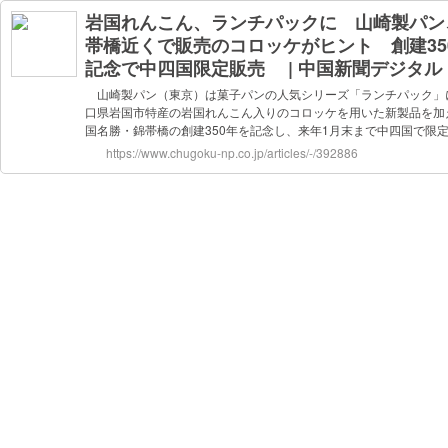
岩国れんこん、ランチパックに 山崎製パン
帯橋近くで販売のコロッケがヒント 創建35
記念で中四国限定販売 | 中国新聞デジタル
山崎製パン（東京）は菓子パンの人気シリーズ「ランチパック」
口県岩国市特産の岩国れんこん入りのコロッケを用いた新製品を加
国名勝・錦帯橋の創建350年を記念し、来年1月末まで中四国で限定販
https://www.chugoku-np.co.jp/articles/-/392886