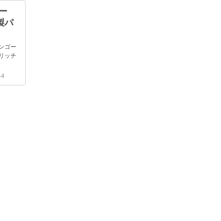
ー
製パ
ンゴー
リッチ
44