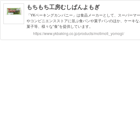
もちもち工房むしぱんよもぎ
「YKベーキングカンパニー」は食品メーカーとして、スーパーマ
やコンビニエンスストアに並ぶ食パンや菓子パンのほか、ケーキな
菓子等、様々な“食”を提供しています。
https://www.ykbaking.co.jp/products/motimoti_yomogi/