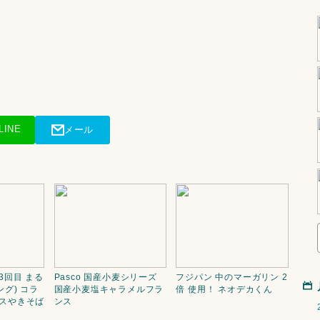
LINE
メール
3回目 まる
Pasco 国産小麦シリーズ
フジパン 中のマーガリン 2
ング) コラ
国産小麦塩キャラメルフラ
倍 使用！ ネオデカくん
ースやきそば
ンス