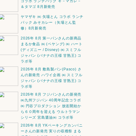
コラボ ランチパック キ－マカレ－
＆タマゴ 8月新発売
ヤマザキ ㈱ 矢場とん コラボ ランチ
パック みそカレー（矢場とん監
修）8月新発売
2026年 8月 第一パンさんの新商品
まるか食品 ㈱ (ペヤング) ㈱ ハート
(ディズニー / Disney) ㈱ スミフル
ジャパン (バナナの王様 甘熟王) コ
ラボ等
2026年 8月 敷島製パン(Pasco) さ
んの新発売 ハワイ企画 ㈱ スミフル
ジャパン (バナナの王様 甘熟王) コ
ラボ等
2026年 8月 フジパンさんの新発売
㈱九州フジパン 40周年記念コラボ
㈱ 円谷プロダクション 放送開始か
ら６０周年を迎える ウルトラマン
シリーズ 宮島醤油㈱ コラボ等
2026年 8月 YKベーキングカンパニ
ーさんの新発売 実りの収穫祭 まる