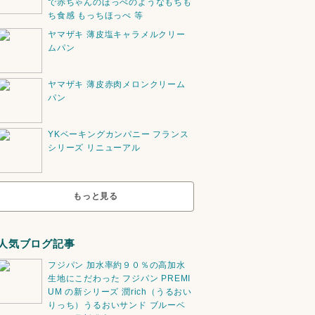
で赤ちゃんのほっぺのようなもちも
ち食感 もっちほっぺ 等
ヤマザキ 薄皮塩キャラメルクリー
ムパン
ヤマザキ 薄皮赤肉メロンクリーム
パン
YKベーキングカンパニー フランス
シリーズ リニューアル
もっと見る
人気ブログ記事
フジパン 加水率約９０％の高加水
生地にこだわった フジパン PREMI
UM の新シリーズ 潤rich（うるおい
りっち）うるおいサンド ブルーベ