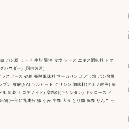
白 パン粉 ラード 牛脂 醤油 食塩 ソース エキス調味料 トマ
グパウダー) (国内製造)
ラスソース 砂糖 発酵風味料 マーガリン ぶどう糖 パン酵母 
ンプン 酢酸(NA) ソルビット グリシン 調味料(アミノ酸等) 膨
ラメル 紅麹 カロテノイド) 増粘剤(キサンタン) キシロース イ
出物(一部に乳成分 卵 小麦 牛肉 大豆 とり肉 豚肉 りんご ゼ