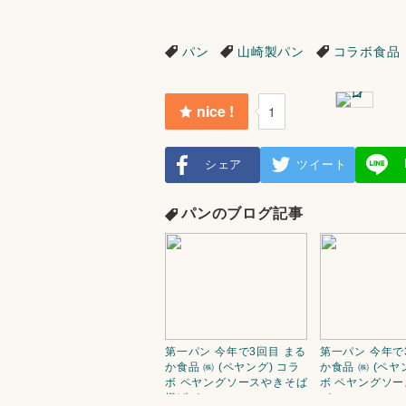
パン
山崎製パン
コラボ食品
nice !
1
シェア
ツイート
パンのブログ記事
第一パン 今年で3回目 まる
第一パン 今年で
か食品 ㈱ (ペヤング) コラ
か食品 ㈱ (ペヤ
ボ ペヤングソースやきそば
ボ ペヤングソ
揚げパン
パン