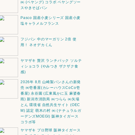
㈱ (ペヤング) コラボ ペヤングソー
スやきそばパン
Pasco 国産小麦シリーズ 国産小麦
塩キャラメルフランス
フジパン 中のマーガリン 2倍 使
用！ ネオデカくん
ヤマザキ 贅沢 ランチパック ソルテ
ィショコラ (やみつき ザクザク食
感)
2026年 8月 山崎製パンさんの新発
売 ㈱壱番屋(カレーハウスCoCo壱
番屋) 永谷園 (広東風かに玉 麻婆春
雨) 新潟市消防局 ㈱つらら ㈱矢場
とん 環境省 自然共生サイト (OEC
M) 認定 萌木の村 ㈱ (ナチュラルガ
ーデンズMOEGI) 阪神タイガース
コラボ等
ヤマザキ プロ野球 阪神タイガース