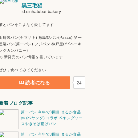
黒三毛猫
id:sinhatubai-bakery
猫とパンをこよなく愛してます
山崎製パン(ヤマザキ) 敷島製パン(Pasco) 第一
屋製パン(第一パン) フジパン 神戸屋(YKベーキ
ングカンパニー)
の 新発売のパン情報を書いています
ぜひ，食べてみてください
読者になる
24
新着ブログ記事
第一パン 今年で3回目 まるか食品
㈱ (ペヤング) コラボ ペヤングソー
スやきそば揚げパン
第一パン 今年で3回目 まるか食品