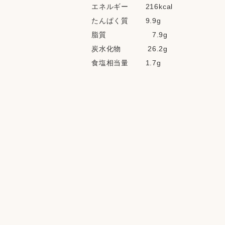
エネルギー       216kcal
たんぱく質       9.9g 
脂質                   7.9g
炭水化物           26.2g
食塩相当量       1.7g