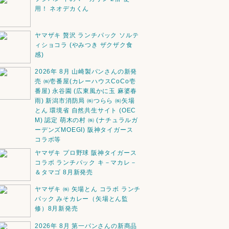
用！ ネオデカくん
ヤマザキ 贅沢 ランチパック ソルテ
ィショコラ (やみつき ザクザク食
感)
2026年 8月 山崎製パンさんの新発
売 ㈱壱番屋(カレーハウスCoCo壱
番屋) 永谷園 (広東風かに玉 麻婆春
雨) 新潟市消防局 ㈱つらら ㈱矢場
とん 環境省 自然共生サイト (OEC
M) 認定 萌木の村 ㈱ (ナチュラルガ
ーデンズMOEGI) 阪神タイガース
コラボ等
ヤマザキ プロ野球 阪神タイガース
コラボ ランチパック キ－マカレ－
＆タマゴ 8月新発売
ヤマザキ ㈱ 矢場とん コラボ ランチ
パック みそカレー（矢場とん監
修）8月新発売
2026年 8月 第一パンさんの新商品