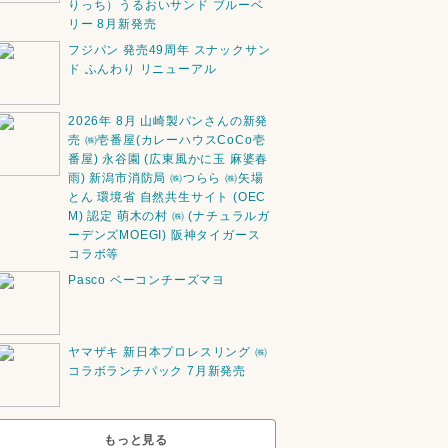
りっち）うるおいサンド ブルーベ
リー 8月新発売
フジパン 発売49周年 スナックサン
ド ふんわり リニューアル
2026年 8月 山崎製パンさんの新発
売 ㈱壱番屋(カレーハウスCoCo壱
番屋) 永谷園 (広東風かに玉 麻婆春
雨) 新潟市消防局 ㈱つらら ㈱矢場
とん 環境省 自然共生サイト (OEC
M) 認定 萌木の村 ㈱ (ナチュラルガ
ーデンズMOEGI) 阪神タイガース
コラボ等
Pasco ベーコンチーズマヨ
ヤマザキ 新日本プロレスリング ㈱
コラボランチパック 7月新発売
もっと見る