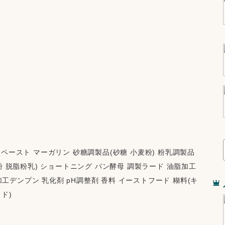
ペースト マーガリン 砂糖調製品(砂糖 小麦粉) 粉乳調製品
粉 脱脂粉乳) ショートニング パン酵母 調製ラード 油脂加工
 加工デンプン 乳化剤 pH調整剤 香料 イーストフード 糊料(キ
ド)