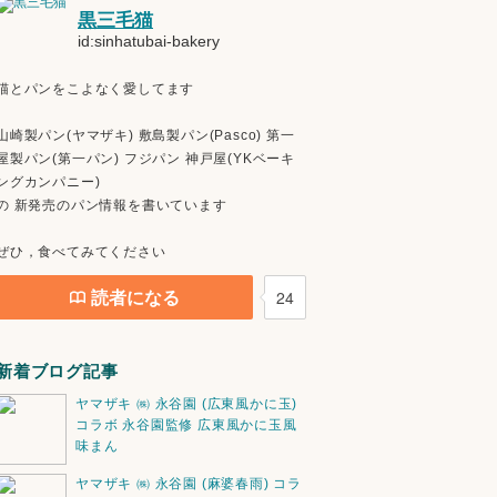
黒三毛猫
id:sinhatubai-bakery
猫とパンをこよなく愛してます
山崎製パン(ヤマザキ) 敷島製パン(Pasco) 第一
屋製パン(第一パン) フジパン 神戸屋(YKベーキ
ングカンパニー)
の 新発売のパン情報を書いています
ぜひ，食べてみてください
読者になる
24
新着ブログ記事
ヤマザキ ㈱ 永谷園 (広東風かに玉)
コラボ 永谷園監修 広東風かに玉風
味まん
ヤマザキ ㈱ 永谷園 (麻婆春雨) コラ