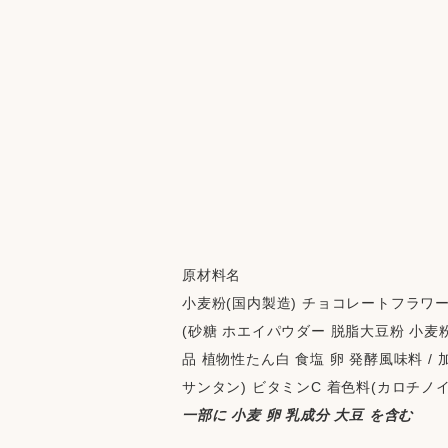
原材料名
小麦粉(国内製造) チョコレートフラワー
(砂糖 ホエイパウダー 脱脂大豆粉 小麦
品 植物性たん白 食塩 卵 発酵風味料 /
サンタン) ビタミンC 着色料(カロチノイ
一部に 小麦 卵 乳成分 大豆 を含む