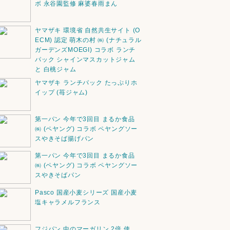
ボ 永谷園監修 麻婆春雨まん
ヤマザキ 環境省 自然共生サイト (O
ECM) 認定 萌木の村 ㈱ (ナチュラル
ガーデンズMOEGI) コラボ ランチ
パック シャインマスカットジャム
と 白桃ジャム
ヤマザキ ランチパック たっぷりホ
イップ (苺ジャム)
第一パン 今年で3回目 まるか食品
㈱ (ペヤング) コラボ ペヤングソー
スやきそば揚げパン
第一パン 今年で3回目 まるか食品
㈱ (ペヤング) コラボ ペヤングソー
スやきそばパン
Pasco 国産小麦シリーズ 国産小麦
塩キャラメルフランス
フジパン 中のマーガリン 2倍 使