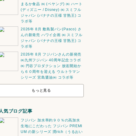
まるか食品 ㈱ (ペヤング) ㈱ ハート
(ディズニー / Disney) ㈱ スミフル
ジャパン (バナナの王様 甘熟王) コ
ラボ等
2026年 8月 敷島製パン(Pasco) さ
んの新発売 ハワイ企画 ㈱ スミフル
ジャパン (バナナの王様 甘熟王) コ
ラボ等
2026年 8月 フジパンさんの新発売
㈱九州フジパン 40周年記念コラボ
㈱ 円谷プロダクション 放送開始か
ら６０周年を迎える ウルトラマン
シリーズ 宮島醤油㈱ コラボ等
もっと見る
人気ブログ記事
フジパン 加水率約９０％の高加水
生地にこだわった フジパン PREMI
UM の新シリーズ 潤rich（うるおい