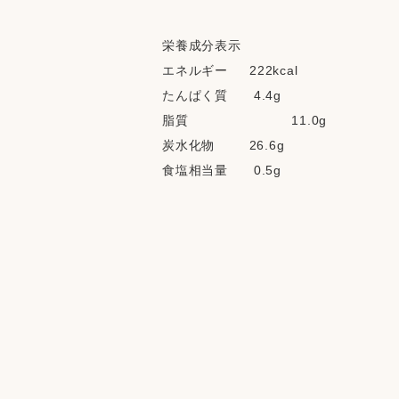
栄養成分表示
エネルギー     222kcal
たんぱく質      4.4g
脂質           　          11.0g
炭水化物        26.6g
食塩相当量      0.5g