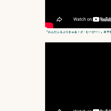
『わんだふるぷりきゅあ！ざ・むーびー！』本予告／