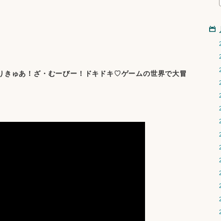
るぷりきゅあ！ざ・むーびー！ドキドキ♡ゲームの世界で大冒