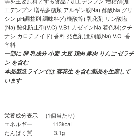
等を主要原料とする食品 / 加工デンプン 増粘剤(加
工デンプン 増粘多糖類 アルギン酸Na) 酢酸Na グリ
シン pH調整剤 調味料(有機酸等) 乳化剤 リン酸塩
(Na) 酸化防止剤(V.C) V.B1 カゼインNa 着色料(クチ
ナシ カロチノイド) 香料 発色剤(亜硝酸Na) V.C 香
辛料
一部に 卵 乳成分 小麦 大豆 鶏肉 豚肉 りんご ゼラチ
ン を含む
本品製造ラインでは 落花生 を含む製品を生産して
います
栄養成分表示 (1個当たり)
エネルギー 113kcal
たんぱく質 3.1g