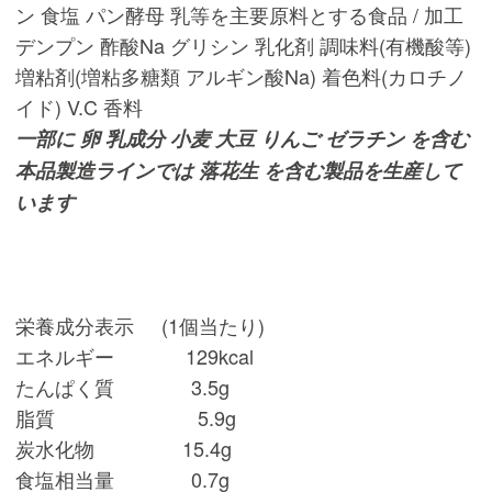
ン 食塩 パン酵母 乳等を主要原料とする食品 / 加工
デンプン 酢酸Na グリシン 乳化剤 調味料(有機酸等)
増粘剤(増粘多糖類 アルギン酸Na) 着色料(カロチノ
イド) V.C 香料
一部に 卵 乳成分 小麦 大豆 りんご ゼラチン を含む
本品製造ラインでは 落花生 を含む製品を生産して
います
栄養成分表示 (1個当たり)
エネルギー 129kcal
たんぱく質 3.5g
脂質 5.9g
炭水化物 15.4g
食塩相当量 0.7g