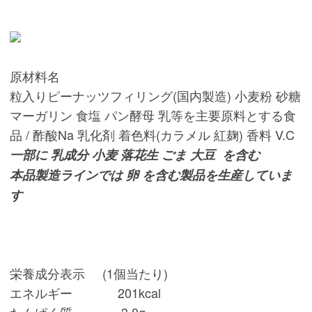
原材料名
粒入りピーナッツフィリング(国内製造) 小麦粉 砂糖
マーガリン 食塩 パン酵母 乳等を主要原料とする食
品 / 酢酸Na 乳化剤 着色料(カラメル 紅麹) 香料 V.C
一部に 乳成分 小麦 落花生 ごま 大豆 を含む
本品製造ラインでは 卵 を含む製品を生産していま
す
栄養成分表示 (1個当たり)
エネルギー 201kcal
たんぱく質 3.0g