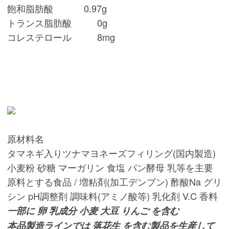
飽和脂肪酸 0.97g
トランス脂肪酸 0g
コレステロール 8mg
原材料名
タマネギ入りツナマヨネーズフィリング(国内製造)
小麦粉 砂糖 マーガリン 食塩 パン酵母 乳等を主要
原料とする食品 / 増粘剤(加工デンプン) 酢酸Na グリ
シン pH調整剤 調味料(アミノ酸等) 乳化剤 V.C 香料
一部に 卵 乳成分 小麦 大豆 りんご を含む
本品製造ラインでは 落花生 を含む製品を生産して