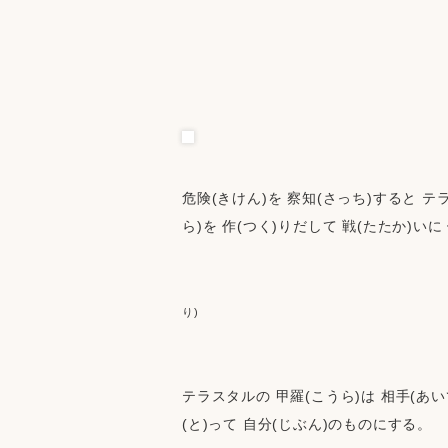
危険(きけん)を 察知(さっち)すると テ
ら)を 作(つく)りだして 戦(たたか)いに
                                                      
り)
テラスタルの 甲羅(こうら)は 相手(あいて
(と)って 自分(じぶん)のものにする。