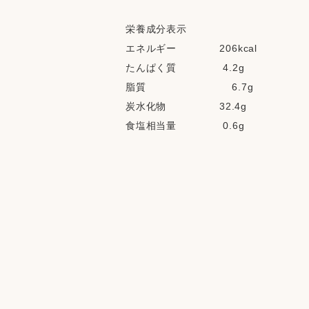
栄養成分表示  
エネルギー             206kcal
たんぱく質              4.2g
脂質                          6.7g
炭水化物                32.4g
食塩相当量              0.6g