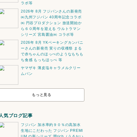
ラボ等
2026年 8月 フジパンさんの新発売
㈱九州フジパン 40周年記念コラボ
㈱ 円谷プロダクション 放送開始か
ら６０周年を迎える ウルトラマン
シリーズ 宮島醤油㈱ コラボ等
2026年 8月 YKベーキングカンパニ
ーさんの新発売 実りの収穫祭 まる
で赤ちゃんのほっぺのようなもちも
ち食感 もっちほっぺ 等
ヤマザキ 薄皮塩キャラメルクリー
ムパン
もっと見る
人気ブログ記事
フジパン 加水率約９０％の高加水
生地にこだわった フジパン PREMI
UM の新シリーズ 潤rich（うるおい