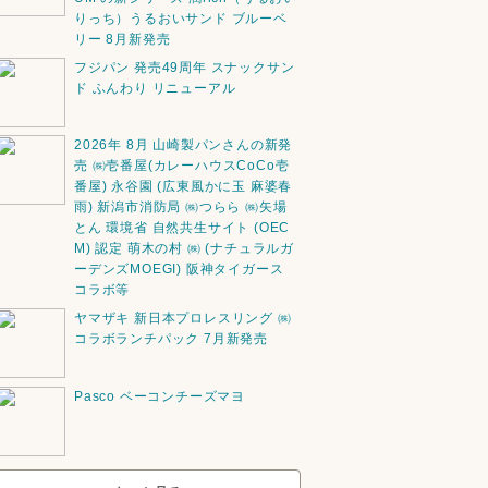
りっち）うるおいサンド ブルーベ
リー 8月新発売
フジパン 発売49周年 スナックサン
ド ふんわり リニューアル
2026年 8月 山崎製パンさんの新発
売 ㈱壱番屋(カレーハウスCoCo壱
番屋) 永谷園 (広東風かに玉 麻婆春
雨) 新潟市消防局 ㈱つらら ㈱矢場
とん 環境省 自然共生サイト (OEC
M) 認定 萌木の村 ㈱ (ナチュラルガ
ーデンズMOEGI) 阪神タイガース
コラボ等
ヤマザキ 新日本プロレスリング ㈱
コラボランチパック 7月新発売
Pasco ベーコンチーズマヨ