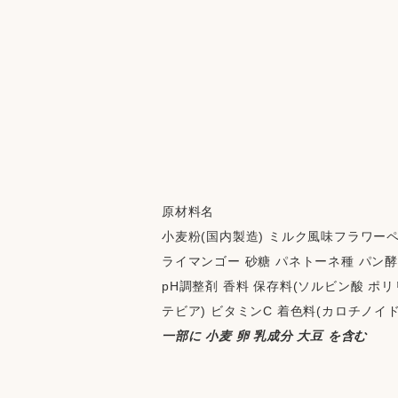
原材料名
小麦粉(国内製造) ミルク風味フラワー
ライマンゴー 砂糖 パネトーネ種 パン酵母
pH調整剤 香料 保存料(ソルビン酸 ポリ
テビア) ビタミンC 着色料(カロチノイド
一部に 小麦 卵 乳成分 大豆 を含む