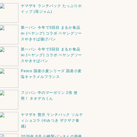
ヤマザキ ランチパック たっぷりホ
イップ (苺ジャム)
第一パン 今年で3回目 まるか食品
㈱ (ペヤング) コラボ ペヤングソー
スやきそば揚げパン
第一パン 今年で3回目 まるか食品
㈱ (ペヤング) コラボ ペヤングソー
スやきそばパン
Pasco 国産小麦シリーズ 国産小麦
塩キャラメルフランス
フジパン 中のマーガリン 2倍 使
用！ ネオデカくん
ヤマザキ 贅沢 ランチパック ソルテ
ィショコラ (やみつき ザクザク食
感)
2026年 8月 山崎製パンさんの新発