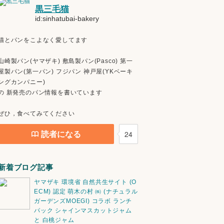
黒三毛猫
id:sinhatubai-bakery
猫とパンをこよなく愛してます
山崎製パン(ヤマザキ) 敷島製パン(Pasco) 第一
屋製パン(第一パン) フジパン 神戸屋(YKベーキ
ングカンパニー)
の 新発売のパン情報を書いています
ぜひ，食べてみてください
読者になる
24
新着ブログ記事
ヤマザキ 環境省 自然共生サイト (O
ECM) 認定 萌木の村 ㈱ (ナチュラル
ガーデンズMOEGI) コラボ ランチ
パック シャインマスカットジャム
と 白桃ジャム