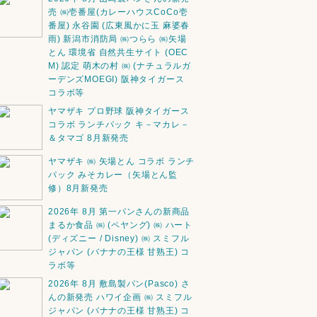
売 ㈱壱番屋(カレーハウスCoCo壱
番屋) 永谷園 (広東風かに玉 麻婆春
雨) 新潟市消防局 ㈱つらら ㈱矢場
とん 環境省 自然共生サイト (OEC
M) 認定 萌木の村 ㈱ (ナチュラルガ
ーデンズMOEGI) 阪神タイガース
コラボ等
ヤマザキ プロ野球 阪神タイガース
コラボ ランチパック キ－マカレ－
＆タマゴ 8月新発売
ヤマザキ ㈱ 矢場とん コラボ ランチ
パック みそカレー（矢場とん監
修）8月新発売
2026年 8月 第一パンさんの新商品
まるか食品 ㈱ (ペヤング) ㈱ ハート
(ディズニー / Disney) ㈱ スミフル
ジャパン (バナナの王様 甘熟王) コ
ラボ等
2026年 8月 敷島製パン(Pasco) さ
んの新発売 ハワイ企画 ㈱ スミフル
ジャパン (バナナの王様 甘熟王) コ