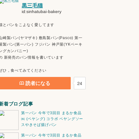
黒三毛猫
id:sinhatubai-bakery
猫とパンをこよなく愛してます
山崎製パン(ヤマザキ) 敷島製パン(Pasco) 第一
屋製パン(第一パン) フジパン 神戸屋(YKベーキ
ングカンパニー)
の 新発売のパン情報を書いています
ぜひ，食べてみてください
読者になる
24
新着ブログ記事
第一パン 今年で3回目 まるか食品
㈱ (ペヤング) コラボ ペヤングソー
スやきそば揚げパン
第一パン 今年で3回目 まるか食品