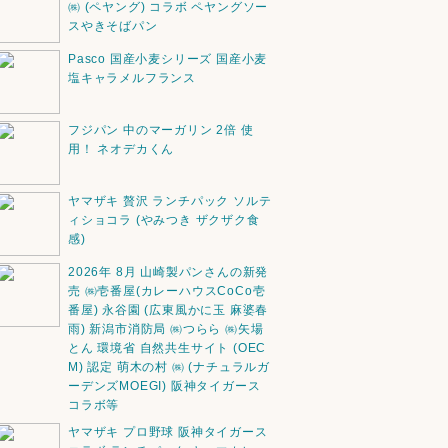
㈱ (ペヤング) コラボ ペヤングソー
スやきそばパン
Pasco 国産小麦シリーズ 国産小麦
塩キャラメルフランス
フジパン 中のマーガリン 2倍 使
用！ ネオデカくん
ヤマザキ 贅沢 ランチパック ソルテ
ィショコラ (やみつき ザクザク食
感)
2026年 8月 山崎製パンさんの新発
売 ㈱壱番屋(カレーハウスCoCo壱
番屋) 永谷園 (広東風かに玉 麻婆春
雨) 新潟市消防局 ㈱つらら ㈱矢場
とん 環境省 自然共生サイト (OEC
M) 認定 萌木の村 ㈱ (ナチュラルガ
ーデンズMOEGI) 阪神タイガース
コラボ等
ヤマザキ プロ野球 阪神タイガース