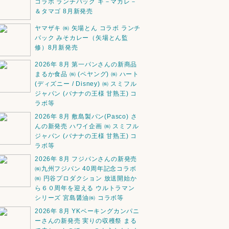
コラボ ランチパック キ－マカレ－
＆タマゴ 8月新発売
ヤマザキ ㈱ 矢場とん コラボ ランチ
パック みそカレー（矢場とん監
修）8月新発売
2026年 8月 第一パンさんの新商品
まるか食品 ㈱ (ペヤング) ㈱ ハート
(ディズニー / Disney) ㈱ スミフル
ジャパン (バナナの王様 甘熟王) コ
ラボ等
2026年 8月 敷島製パン(Pasco) さ
んの新発売 ハワイ企画 ㈱ スミフル
ジャパン (バナナの王様 甘熟王) コ
ラボ等
2026年 8月 フジパンさんの新発売
㈱九州フジパン 40周年記念コラボ
㈱ 円谷プロダクション 放送開始か
ら６０周年を迎える ウルトラマン
シリーズ 宮島醤油㈱ コラボ等
2026年 8月 YKベーキングカンパニ
ーさんの新発売 実りの収穫祭 まる