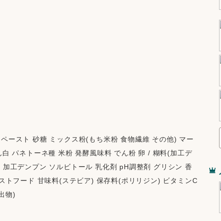
ペースト 砂糖 ミックス粉(もち米粉 食物繊維 その他) マー
白 パネトーネ種 米粉 発酵風味料 でん粉 卵 / 糊料(加工デ
 加工デンプン ソルビトール 乳化剤 pH調整剤 グリシン 香
ストフード 甘味料(ステビア) 保存料(ポリリジン) ビタミンC 
物) 