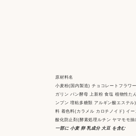
原材料名
小麦粉(国内製造) チョコレートフラワー
ガリン パン酵母 上新粉 食塩 植物性たん
ンプン 増粘多糖類 アルギン酸エステル)
料 着色料(カラメル カロチノイド) イー
酸化防止剤(酵素処理ルチン ヤマモモ抽出
一部に 小麦 卵 乳成分 大豆 を含む