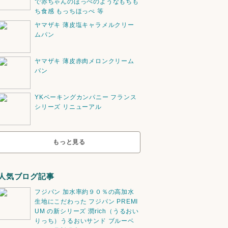
で赤ちゃんのほっぺのようなもちも
ち食感 もっちほっぺ 等
ヤマザキ 薄皮塩キャラメルクリー
ムパン
ヤマザキ 薄皮赤肉メロンクリーム
パン
YKベーキングカンパニー フランス
シリーズ リニューアル
もっと見る
人気ブログ記事
フジパン 加水率約９０％の高加水
生地にこだわった フジパン PREMI
UM の新シリーズ 潤rich（うるおい
りっち）うるおいサンド ブルーベ