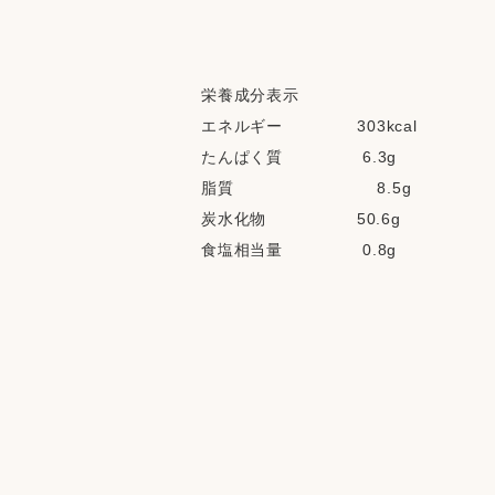
栄養成分表示
エネルギー              303kcal
たんぱく質               6.3g
脂質                           8.5g
炭水化物                 50.6g
食塩相当量               0.8g