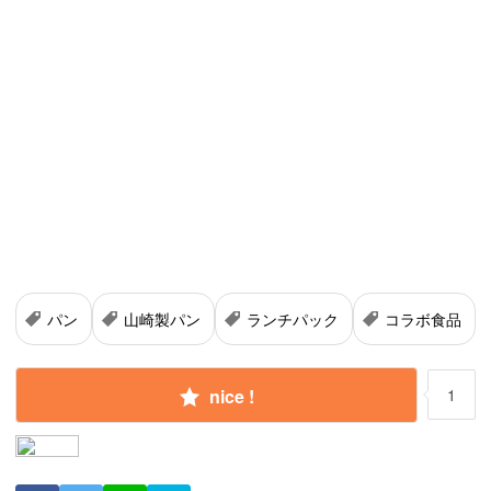
パン
山崎製パン
ランチパック
コラボ食品
nice !
1