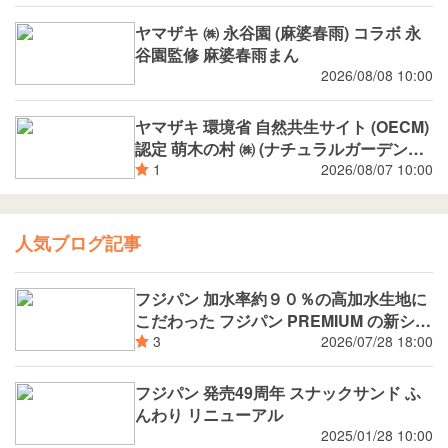
ヤマザキ ㈱ 永谷園 (麻婆春雨) コラボ 永
谷園監修 麻婆春雨まん
2026/08/08 10:00
ヤマザキ 環境省 自然共生サイト (OECM)
認定 萌木の村 ㈱ (ナチュラルガーデンズ
MOEGI) コラボ ランチパック シャインマ
2026/08/07 10:00
1
スカットジャム と 白桃ジャム
人気ブログ記事
フジパン 加水率約９０％の高加水生地に
こだわった フジパン PREMIUM の新シリ
ーズ 潤rich（うるおいりっち）うるおい
2026/07/28 18:00
3
サンド ブルーベリー 8月新発売
フジパン 発売49周年 スナックサンド ふ
んわり リニューアル
2025/01/28 10:00