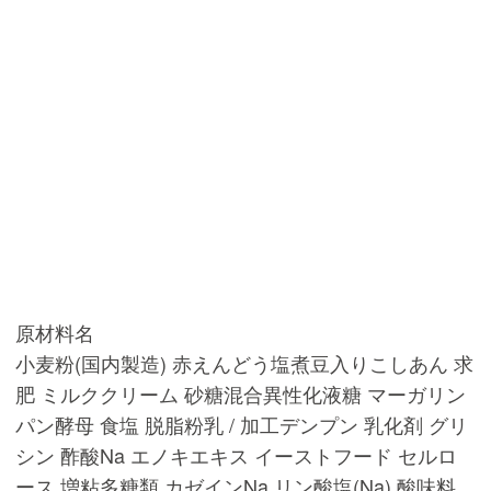
原材料名
小麦粉(国内製造) 赤えんどう塩煮豆入りこしあん 求
肥 ミルククリーム 砂糖混合異性化液糖 マーガリン
パン酵母 食塩 脱脂粉乳 / 加工デンプン 乳化剤 グリ
シン 酢酸Na エノキエキス イーストフード セルロ
ース 増粘多糖類 カゼインNa リン酸塩(Na) 酸味料