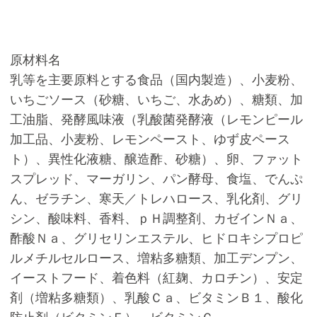
原材料名
乳等を主要原料とする食品（国内製造）、小麦粉、
いちごソース（砂糖、いちご、水あめ）、糖類、加
工油脂、発酵風味液（乳酸菌発酵液（レモンピール
加工品、小麦粉、レモンペースト、ゆず皮ペース
ト）、異性化液糖、醸造酢、砂糖）、卵、ファット
スプレッド、マーガリン、パン酵母、食塩、でんぷ
ん、ゼラチン、寒天／トレハロース、乳化剤、グリ
シン、酸味料、香料、ｐＨ調整剤、カゼインＮａ、
酢酸Ｎａ、グリセリンエステル、ヒドロキシプロピ
ルメチルセルロース、増粘多糖類、加工デンプン、
イーストフード、着色料（紅麹、カロチン）、安定
剤（増粘多糖類）、乳酸Ｃａ、ビタミンＢ１、酸化
防止剤（ビタミンＥ）、ビタミンＣ