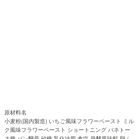
原材料名
小麦粉(国内製造) いちご風味フラワーペースト ミル
ク風味フラワーペースト ショートニング パネトー
ネ種 パン酵母 砂糖 乳化油脂 食塩 発酵風味料 卵 /