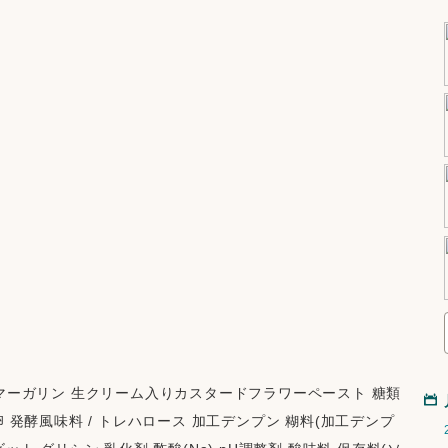
 マーガリン 生クリーム入りカスタードフラワーペースト 糖類 
卵 発酵風味料 / トレハロース 加工デンプン 糊料(加工デンプ