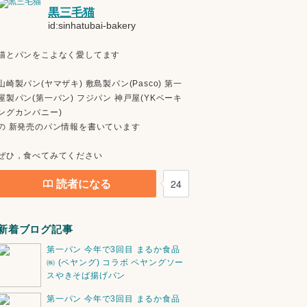
黒三毛猫
id:sinhatubai-bakery
猫とパンをこよなく愛してます
山崎製パン(ヤマザキ) 敷島製パン(Pasco) 第一
屋製パン(第一パン) フジパン 神戸屋(YKベーキ
ングカンパニー)
の 新発売のパン情報を書いています
ぜひ，食べてみてください
読者になる
24
新着ブログ記事
第一パン 今年で3回目 まるか食品
㈱ (ペヤング) コラボ ペヤングソー
スやきそば揚げパン
第一パン 今年で3回目 まるか食品