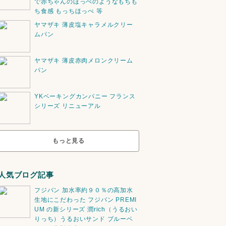
で赤ちゃんのほっぺのようなもちも
ち食感 もっちほっぺ 等
ヤマザキ 薄皮塩キャラメルクリー
ムパン
ヤマザキ 薄皮赤肉メロンクリーム
パン
YKベーキングカンパニー フランス
シリーズ リニューアル
もっと見る
人気ブログ記事
フジパン 加水率約９０％の高加水
生地にこだわった フジパン PREMI
UM の新シリーズ 潤rich（うるおい
りっち）うるおいサンド ブルーベ