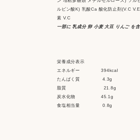
ン 増粘多糖類 メチルセルロース) ソルビ
ルビン酸K) 乳酸Ca 酸化防止剤(V.C 
素 V.C
一部に 乳成分 卵 小麦 大豆 りんご を
栄養成分表示
エネルギー              394kcal
たんぱく質               4.3g
脂質                         21.8g
炭水化物                 45.1g
食塩相当量               0.8g