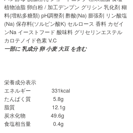
植物油脂 卵白粉 / 加工デンプン グリシン 乳化剤 糊
料(増粘多糖類) pH調整剤 酢酸(Na) 膨張剤 リン酸塩
(Na) 保存料(ソルビン酸K) セルロース 香料 カゼイ
ンNa イーストフード 酸味料 グリセリンエステル
カロテノイド色素 V.C
一部に 乳成分 卵 小麦 大豆 を含む
栄養成分表示
エネルギー 331kcal
たんぱく質 5.8g
脂質 12.1g
炭水化物 49.6g
食塩相当量 0.4g