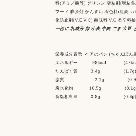
料(アミノ酸等) グリシン 増粘剤(増粘多
フード 膨張剤 かんすい 着色料(紅麹 カ
化防止剤(V.E V.C) 酸味料 V.C 香
一部に 乳成分 卵 小麦 牛肉 ごま 大豆
栄養成分表示  ペアのパン (ちゃんぽん風
エネルギー          98kcal            (47kcal)
たんぱく質         3.4g                (1.7g)    
脂質                     2.1g                (0.9
炭水化物           16.5g                (8.1g)  
食塩相当量         0.8g                (0.4g)    