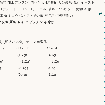
糖類 加工デンプン) 乳化剤 pH調整剤 リン酸塩(Na) イースト
ロテノイド ウコン コチニール) 香料 ソルビット 炭酸Ca 酸
辛料抽出物 ミョウバン フィチン酸 発色剤(亜硝酸Na) 
 とり肉 豚肉 りんご ゼラチン を含む
) (明太パスタ)  チキン南蛮風
           (51kcal)             140kcal
           (1.7g)                   4.6g
g)               (1.2g)                   5.2g
             (8.4g)                18.7g
           (0.4g)                   1.1g