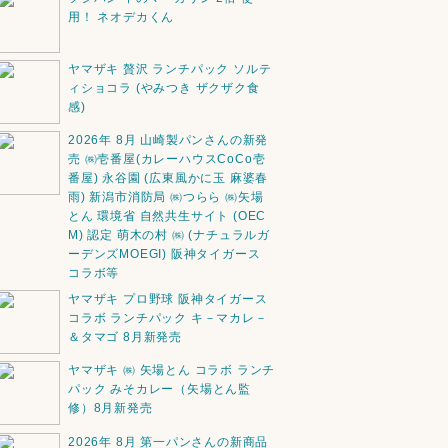
用！ ネオデカくん
ヤマザキ 贅沢 ランチパック ソルテ
ィショコラ (やみつき ザクザク食
感)
2026年 8月 山崎製パンさんの新発
売 ㈱壱番屋(カレーハウスCoCo壱
番屋) 永谷園 (広東風かに玉 麻婆春
雨) 新潟市消防局 ㈱つらら ㈱矢場
とん 環境省 自然共生サイト (OEC
M) 認定 萌木の村 ㈱ (ナチュラルガ
ーデンズMOEGI) 阪神タイガース
コラボ等
ヤマザキ プロ野球 阪神タイガース
コラボ ランチパック キ－マカレ－
＆タマゴ 8月新発売
ヤマザキ ㈱ 矢場とん コラボ ランチ
パック みそカレー（矢場とん監
修）8月新発売
2026年 8月 第一パンさんの新商品