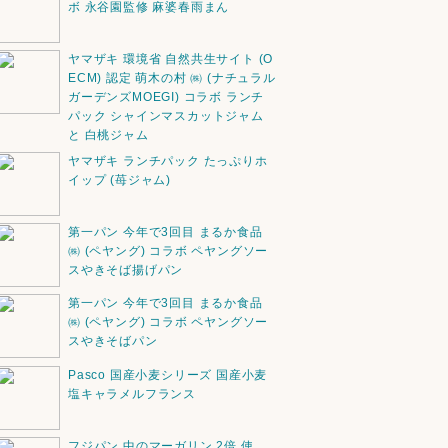
ボ 永谷園監修 麻婆春雨まん
ヤマザキ 環境省 自然共生サイト (O
ECM) 認定 萌木の村 ㈱ (ナチュラル
ガーデンズMOEGI) コラボ ランチ
パック シャインマスカットジャム
と 白桃ジャム
ヤマザキ ランチパック たっぷりホ
イップ (苺ジャム)
第一パン 今年で3回目 まるか食品
㈱ (ペヤング) コラボ ペヤングソー
スやきそば揚げパン
第一パン 今年で3回目 まるか食品
㈱ (ペヤング) コラボ ペヤングソー
スやきそばパン
Pasco 国産小麦シリーズ 国産小麦
塩キャラメルフランス
フジパン 中のマーガリン 2倍 使