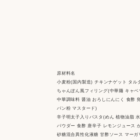
原材料名
小麦粉(国内製造) チキンナゲット タル
ちゃんぽん風フィリング(中華麺 キャベツ
中華調味料 醤油 おろしにんにく 食酢 卵
パン粉 マスタード)
辛子明太子入りパスタ(めん 植物油脂 水
パウダー 食酢 唐辛子 レモンジュース 
砂糖混合異性化液糖 甘酢ソース マーガリン