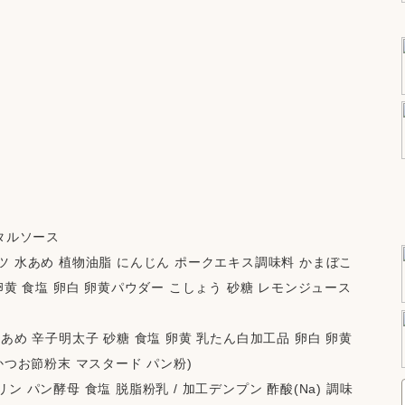
タルソース
 水あめ 植物油脂 にんじん ポークエキス調味料 かまぼこ 
黄 食塩 卵白 卵黄パウダー こしょう 砂糖 レモンジュース 
あめ 辛子明太子 砂糖 食塩 卵黄 乳たん白加工品 卵白 卵黄
かつお節粉末 マスタード パン粉)
 パン酵母 食塩 脱脂粉乳 / 加工デンプン 酢酸(Na) 調味