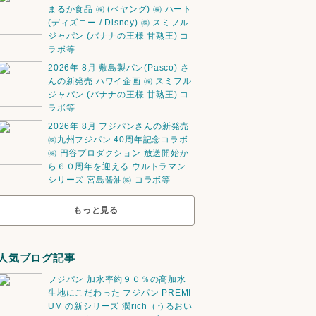
まるか食品 ㈱ (ペヤング) ㈱ ハート
(ディズニー / Disney) ㈱ スミフル
ジャパン (バナナの王様 甘熟王) コ
ラボ等
2026年 8月 敷島製パン(Pasco) さ
んの新発売 ハワイ企画 ㈱ スミフル
ジャパン (バナナの王様 甘熟王) コ
ラボ等
2026年 8月 フジパンさんの新発売
㈱九州フジパン 40周年記念コラボ
㈱ 円谷プロダクション 放送開始か
ら６０周年を迎える ウルトラマン
シリーズ 宮島醤油㈱ コラボ等
もっと見る
人気ブログ記事
フジパン 加水率約９０％の高加水
生地にこだわった フジパン PREMI
UM の新シリーズ 潤rich（うるおい