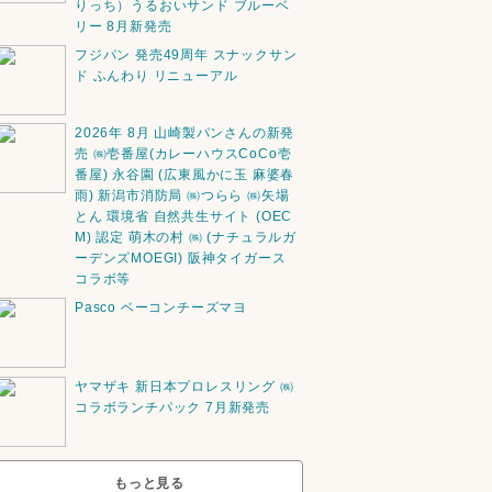
りっち）うるおいサンド ブルーベ
リー 8月新発売
フジパン 発売49周年 スナックサン
ド ふんわり リニューアル
2026年 8月 山崎製パンさんの新発
売 ㈱壱番屋(カレーハウスCoCo壱
番屋) 永谷園 (広東風かに玉 麻婆春
雨) 新潟市消防局 ㈱つらら ㈱矢場
とん 環境省 自然共生サイト (OEC
M) 認定 萌木の村 ㈱ (ナチュラルガ
ーデンズMOEGI) 阪神タイガース
コラボ等
Pasco ベーコンチーズマヨ
ヤマザキ 新日本プロレスリング ㈱
コラボランチパック 7月新発売
もっと見る