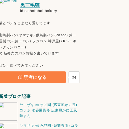
黒三毛猫
id:sinhatubai-bakery
猫とパンをこよなく愛してます
山崎製パン(ヤマザキ) 敷島製パン(Pasco) 第一
屋製パン(第一パン) フジパン 神戸屋(YKベーキ
ングカンパニー)
の 新発売のパン情報を書いています
ぜひ，食べてみてください
読者になる
24
新着ブログ記事
ヤマザキ ㈱ 永谷園 (広東風かに玉)
コラボ 永谷園監修 広東風かに玉風
味まん
ヤマザキ ㈱ 永谷園 (麻婆春雨) コラ