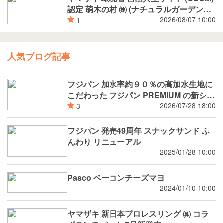
認定 萌木の村 ㈱ (ナチュラルガーデンズ
MOEGI) コラボ ランチパック シャインマ
2026/08/07 10:00
1
スカットジャム と 白桃ジャム
人気ブログ記事
フジパン 加水率約９０％の高加水生地に
こだわった フジパン PREMIUM の新シリ
ーズ 潤rich（うるおいりっち）うるおい
2026/07/28 18:00
3
サンド ブルーベリー 8月新発売
フジパン 発売49周年 スナックサンド ふ
んわり リニューアル
2025/01/28 10:00
Pasco ベーコンチーズマヨ
2024/01/10 10:00
ヤマザキ 新日本プロレスリング ㈱ コラ