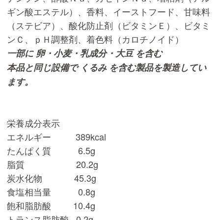
ギン酸エステル）、香料、イーストフード、甘味料
（ステビア）、酸化防止剤（ビタミンＥ）、ビタミ
ンＣ、ｐＨ調整剤、着色料（カロチノイド）
一部に 卵・小麦・乳成分・大豆 を含む
本品と同じ設備で くるみ を含む製品を製造してい
ます。
栄養成分表示
エネルギー 389kcal
たんぱく質 6.5g
脂質 20.2g
炭水化物 45.3g
食塩相当量 0.8g
飽和脂肪酸 10.4g
トランス脂肪酸 0.2g