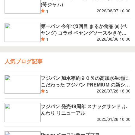
(苺ジャム)
2026/08/07 10:00
1
第一パン 今年で3回目 まるか食品 ㈱ (ペ
ヤング) コラボ ペヤングソースやきそば
揚げパン
2026/08/06 10:00
1
人気ブログ記事
フジパン 加水率約９０％の高加水生地に
こだわった フジパン PREMIUM の新シリ
ーズ 潤rich（うるおいりっち）うるおい
2026/07/28 18:00
3
サンド ブルーベリー 8月新発売
フジパン 発売49周年 スナックサンド ふ
んわり リニューアル
2025/01/28 10:00
Pasco ベーコンチーズマヨ