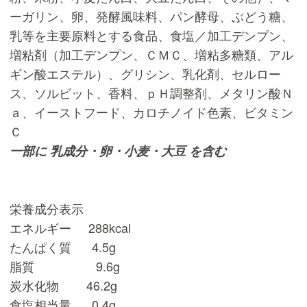
ーガリン、卵、発酵風味料、パン酵母、ぶどう糖、
乳等を主要原料とする食品、食塩／加工デンプン、
増粘剤（加工デンプン、ＣＭＣ、増粘多糖類、アル
ギン酸エステル）、グリシン、乳化剤、セルロー
ス、ソルビット、香料、ｐＨ調整剤、メタリン酸Ｎ
ａ、イーストフード、カロチノイド色素、ビタミン
Ｃ
一部に 乳成分・卵・小麦・大豆 を含む
栄養成分表示
エネルギー 288kcal
たんぱく質 4.5g
脂質 9.6g
炭水化物 46.2g
食塩相当量 0.4g