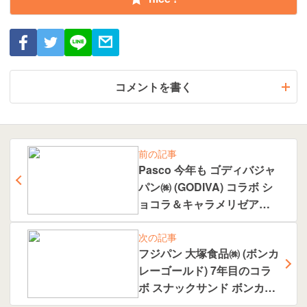
コメントを書く
前の記事
Pasco 今年も ゴディバジャ
パン㈱ (GODIVA) コラボ シ
ョコラ＆キャラメリゼアー
モンド パン・オ・ショコラ
クリーム ガトーショコラモ
次の記事
フジパン 大塚食品㈱ (ボンカ
アルー 12月新発売 先行発売
レーゴールド) 7年目のコラ
あり
ボ スナックサンド ボンカレ
ーゴールド中辛風