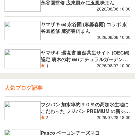
永谷園監修 広東風かに玉風味まん
2026/08/08 10:00
ヤマザキ ㈱ 永谷園 (麻婆春雨) コラボ 永
谷園監修 麻婆春雨まん
2026/08/08 10:00
ヤマザキ 環境省 自然共生サイト (OECM)
認定 萌木の村 ㈱ (ナチュラルガーデンズ
MOEGI) コラボ ランチパック シャインマ
2026/08/07 10:00
1
スカットジャム と 白桃ジャム
人気ブログ記事
フジパン 加水率約９０％の高加水生地に
こだわった フジパン PREMIUM の新シリ
ーズ 潤rich（うるおいりっち）うるおい
2026/07/28 18:00
3
サンド ブルーベリー 8月新発売
Pasco ベーコンチーズマヨ