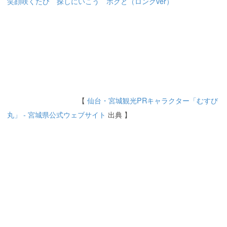
笑顔咲くたび 探しにいこう ボクと（ロングver）
【
仙台・宮城観光PRキャラクター「むすび
丸」 - 宮城県公式ウェブサイト
出典 】