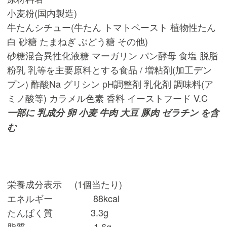
小麦粉(国内製造)
牛たんシチュー(牛たん トマトペースト 植物性たん
白 砂糖 たまねぎ ぶどう糖 その他)
砂糖混合異性化液糖 マーガリン パン酵母 食塩 脱脂
粉乳 乳等を主要原料とする食品 / 増粘剤(加工デン
プン) 酢酸Na グリシン pH調整剤 乳化剤 調味料(ア
ミノ酸等) カラメル色素 香料 イーストフード V.C
一部に 乳成分 卵 小麦 牛肉 大豆 豚肉 ゼラチン を含
む
栄養成分表示 (1個当たり)
エネルギー 88kcal
たんぱく質 3.3g
脂質 1.6g