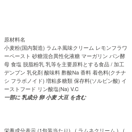
原材料名
小麦粉(国内製造) ラムネ風味クリーム レモンフラワ
ーペースト 砂糖混合異性化液糖 マーガリン パン酵
母 食塩 脱脂粉乳 乳等を主要原料とする食品 / 加工
デンプン 乳化剤 酸味料 酢酸Na 香料 着色料(クチナ
シ フラボノイド) 増粘多糖類 保存料(ソルビン酸) イ
ーストフード リン酸塩(Na) V.C
一部に 乳成分 卵 小麦 大豆 を含む
栄養成分表示 (1包装当たり) ( ラムネクリーム ) (