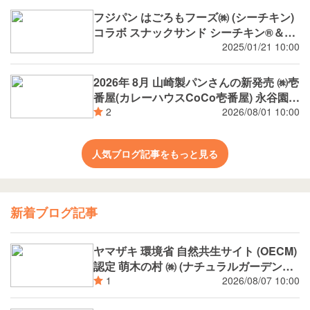
フジパン はごろもフーズ㈱ (シーチキン)
コラボ スナックサンド シーチキン®️＆タ
マゴ
2025/01/21 10:00
2026年 8月 山崎製パンさんの新発売 ㈱壱
番屋(カレーハウスCoCo壱番屋) 永谷園
(広東風かに玉 麻婆春雨) 新潟市消防局 ㈱
2026/08/01 10:00
2
つらら ㈱矢場とん 環境省 自然共生サイ
ト (OECM) 認定 萌木の村 ㈱ (ナチュラル
人気ブログ記事をもっと見る
ガーデンズMOEGI) 阪神タイガース コラ
ボ等
新着ブログ記事
ヤマザキ 環境省 自然共生サイト (OECM)
認定 萌木の村 ㈱ (ナチュラルガーデンズ
MOEGI) コラボ ランチパック シャインマ
2026/08/07 10:00
1
スカットジャム と 白桃ジャム