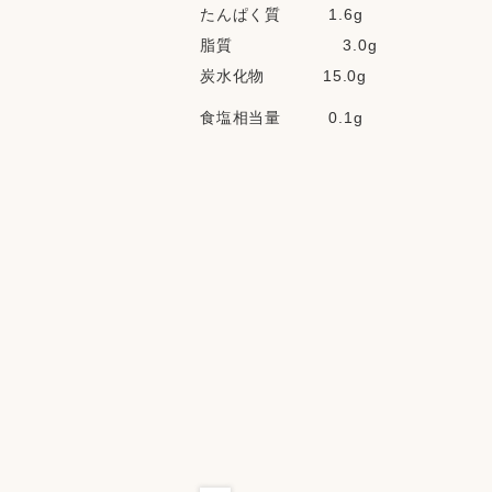
たんぱく質         1.6g
脂質                     3.0g
炭水化物           15.0g
食塩相当量         0.1g