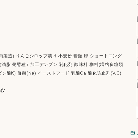
製造) りんごシロップ漬け 小麦粉 糖類 卵 ショートニング 
油脂 発酵種 / 加工デンプン 乳化剤 酸味料 糊料(増粘多糖類 
酸K) 酢酸(Na) イーストフード 乳酸Ca 酸化防止剤(V.C) 
含む