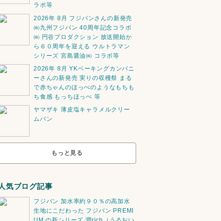
ラボ等
2026年 8月 フジパンさんの新発売
㈱九州フジパン 40周年記念コラボ
㈱ 円谷プロダクション 放送開始か
ら６０周年を迎える ウルトラマン
シリーズ 宮島醤油㈱ コラボ等
2026年 8月 YKベーキングカンパニ
ーさんの新発売 実りの収穫祭 まる
で赤ちゃんのほっぺのようなもちも
ち食感 もっちほっぺ 等
ヤマザキ 薄皮塩キャラメルクリー
ムパン
もっと見る
人気ブログ記事
フジパン 加水率約９０％の高加水
生地にこだわった フジパン PREMI
UM の新シリーズ 潤rich（うるおい