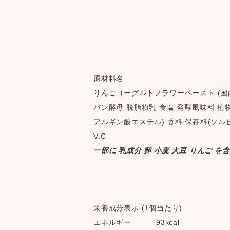
原材料名
りんごヨーグルトフラワーペースト (国内
パン酵母 脱脂粉乳 食塩 発酵風味料 植物
アルギン酸エステル) 香料 保存料(ソルビン
V.C 
一部に 乳成分 卵 小麦 大豆 りんご を
栄養成分表示 (1個当たり)
エネルギー          93kcal