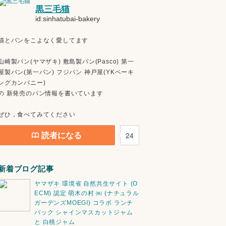
黒三毛猫
id:sinhatubai-bakery
猫とパンをこよなく愛してます
山崎製パン(ヤマザキ) 敷島製パン(Pasco) 第一
屋製パン(第一パン) フジパン 神戸屋(YKベーキ
ングカンパニー)
の 新発売のパン情報を書いています
ぜひ，食べてみてください
読者になる
24
新着ブログ記事
ヤマザキ 環境省 自然共生サイト (O
ECM) 認定 萌木の村 ㈱ (ナチュラル
ガーデンズMOEGI) コラボ ランチ
パック シャインマスカットジャム
と 白桃ジャム