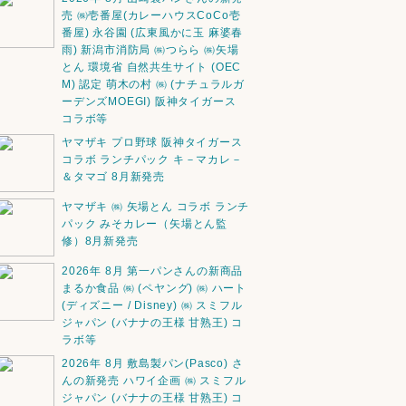
売 ㈱壱番屋(カレーハウスCoCo壱
番屋) 永谷園 (広東風かに玉 麻婆春
雨) 新潟市消防局 ㈱つらら ㈱矢場
とん 環境省 自然共生サイト (OEC
M) 認定 萌木の村 ㈱ (ナチュラルガ
ーデンズMOEGI) 阪神タイガース
コラボ等
ヤマザキ プロ野球 阪神タイガース
コラボ ランチパック キ－マカレ－
＆タマゴ 8月新発売
ヤマザキ ㈱ 矢場とん コラボ ランチ
パック みそカレー（矢場とん監
修）8月新発売
2026年 8月 第一パンさんの新商品
まるか食品 ㈱ (ペヤング) ㈱ ハート
(ディズニー / Disney) ㈱ スミフル
ジャパン (バナナの王様 甘熟王) コ
ラボ等
2026年 8月 敷島製パン(Pasco) さ
んの新発売 ハワイ企画 ㈱ スミフル
ジャパン (バナナの王様 甘熟王) コ