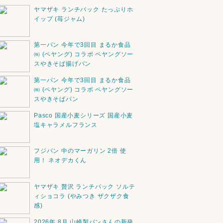
ヤマザキ ランチパック たっぷりホ
イップ (苺ジャム)
第一パン 今年で3回目 まるか食品
㈱ (ペヤング) コラボ ペヤングソー
スやきそば揚げパン
第一パン 今年で3回目 まるか食品
㈱ (ペヤング) コラボ ペヤングソー
スやきそばパン
Pasco 国産小麦シリーズ 国産小麦
塩キャラメルフランス
フジパン 中のマーガリン 2倍 使
用！ ネオデカくん
ヤマザキ 贅沢 ランチパック ソルテ
ィショコラ (やみつき ザクザク食
感)
2026年 8月 山崎製パンさんの新発