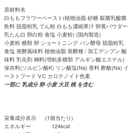
原材料名
白ももフラワーペースト(植物油脂 砂糖 殺菌乳酸菌
飲料 脱脂粉乳 でん粉 白もも濃縮果汁 卵黄パウダー
乳たん白 卵白粉 食塩 小麦粉) (国内製造)
小麦粉 糖類 卵 ショートニング パン酵母 脱脂粉乳
食塩 発酵風味料 植物油脂 発酵種 / 加工デンプン 酸
味料 乳化剤 糊料(増粘多糖類 アルギン酸エステル)
保存料(ソルビン酸K) リン酸塩(Na) 香料 酢酸(Na) イ
ーストフード V.C カロテノイド色素
一部に 乳成分 卵 小麦 大豆 桃 を含む
栄養成分表示 (1個当たり)
エネルギー 124kcal