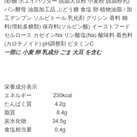
(砂糖 ホエイパウダー 脱脂大豆粉 小麦粉 脱脂粉乳)
パン酵母 油脂加工品 ぶどう糖 食塩 卵 植物油脂 / 加
工デンプン ソルビトール 乳化剤 グリシン 香料 糊
料(増粘多糖類) 保存料(ソルビン酸) イーストフード
セルロース カゼインNa リン酸塩(Na) 酸味料 着色料
(カロチノイド) pH調整剤 ビタミンC
一部に 小麦 卵 乳成分 ごま 大豆 を含む
栄養成分表示
エネルギー 230kcal
たんぱく質 4.2g
脂質 8.4g
炭水化物 34.5g
食塩相当量 0.4g