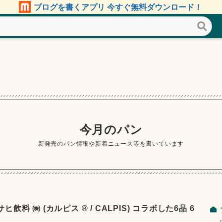
ブログを書くアプリ 今すぐ無料ダウンロード！
今月のパン
新発売のパン情報や新着ニュース等を書いています
飲料 ㈱ (カルピス ®️ / CALPIS) コラボした6品 6