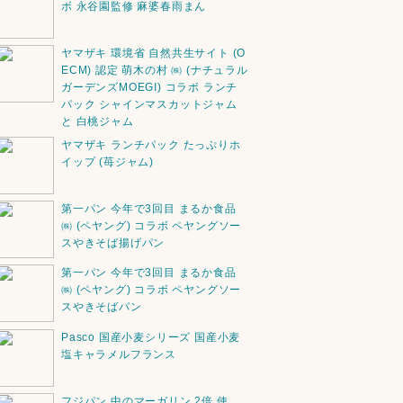
ボ 永谷園監修 麻婆春雨まん
ヤマザキ 環境省 自然共生サイト (O
ECM) 認定 萌木の村 ㈱ (ナチュラル
ガーデンズMOEGI) コラボ ランチ
パック シャインマスカットジャム
と 白桃ジャム
ヤマザキ ランチパック たっぷりホ
イップ (苺ジャム)
第一パン 今年で3回目 まるか食品
㈱ (ペヤング) コラボ ペヤングソー
スやきそば揚げパン
第一パン 今年で3回目 まるか食品
㈱ (ペヤング) コラボ ペヤングソー
スやきそばパン
Pasco 国産小麦シリーズ 国産小麦
塩キャラメルフランス
フジパン 中のマーガリン 2倍 使