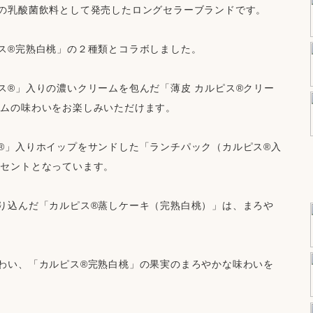
の乳酸菌飲料として発売したロングセラーブランドです。
ス®完熟白桃」の２種類とコラボしました。
ス®」入りの濃いクリームを包んだ「薄皮 カルピス®クリー
ームの味わいをお楽しみいただけます。
®」入りホイップをサンドした「ランチパック（カルピス®入
クセントとなっています。
り込んだ「カルピス®蒸しケーキ（完熟白桃）」は、まろや
わい、「カルピス®完熟白桃」の果実のまろやかな味わいを
。