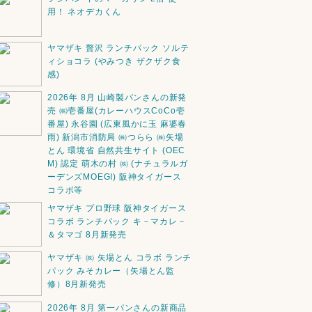
用！ ネオデカくん
ヤマザキ 贅沢 ランチパック ソルテ
ィショコラ (やみつき ザクザク食
感)
2026年 8月 山崎製パンさんの新発
売 ㈱壱番屋(カレーハウスCoCo壱
番屋) 永谷園 (広東風かに玉 麻婆春
雨) 新潟市消防局 ㈱つらら ㈱矢場
とん 環境省 自然共生サイト (OEC
M) 認定 萌木の村 ㈱ (ナチュラルガ
ーデンズMOEGI) 阪神タイガース
コラボ等
ヤマザキ プロ野球 阪神タイガース
コラボ ランチパック キ－マカレ－
＆タマゴ 8月新発売
ヤマザキ ㈱ 矢場とん コラボ ランチ
パック みそカレー（矢場とん監
修）8月新発売
2026年 8月 第一パンさんの新商品