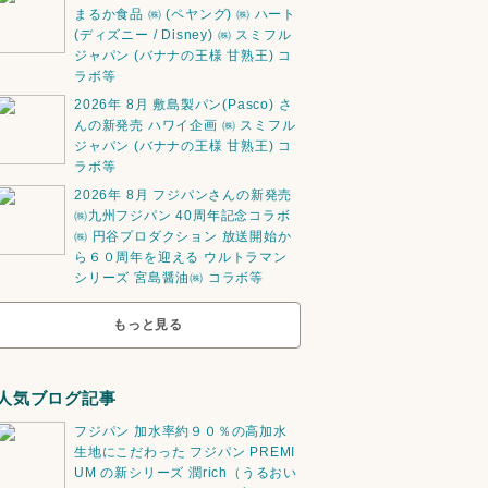
まるか食品 ㈱ (ペヤング) ㈱ ハート
(ディズニー / Disney) ㈱ スミフル
ジャパン (バナナの王様 甘熟王) コ
ラボ等
2026年 8月 敷島製パン(Pasco) さ
んの新発売 ハワイ企画 ㈱ スミフル
ジャパン (バナナの王様 甘熟王) コ
ラボ等
2026年 8月 フジパンさんの新発売
㈱九州フジパン 40周年記念コラボ
㈱ 円谷プロダクション 放送開始か
ら６０周年を迎える ウルトラマン
シリーズ 宮島醤油㈱ コラボ等
もっと見る
人気ブログ記事
フジパン 加水率約９０％の高加水
生地にこだわった フジパン PREMI
UM の新シリーズ 潤rich（うるおい