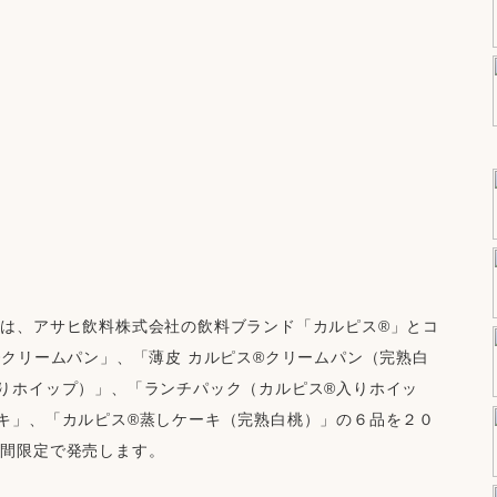
は、アサヒ飲料株式会社の飲料ブランド「カルピス®」とコ
®クリームパン」、「薄皮 カルピス®クリームパン（完熟白
りホイップ）」、「ランチパック（カルピス®入りホイッ
キ」、「カルピス®蒸しケーキ（完熟白桃）」の６品を２０
期間限定で発売します。