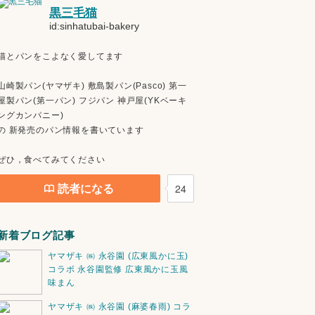
黒三毛猫
id:sinhatubai-bakery
猫とパンをこよなく愛してます
山崎製パン(ヤマザキ) 敷島製パン(Pasco) 第一
屋製パン(第一パン) フジパン 神戸屋(YKベーキ
ングカンパニー)
の 新発売のパン情報を書いています
ぜひ，食べてみてください
読者になる
24
新着ブログ記事
ヤマザキ ㈱ 永谷園 (広東風かに玉)
コラボ 永谷園監修 広東風かに玉風
味まん
ヤマザキ ㈱ 永谷園 (麻婆春雨) コラ