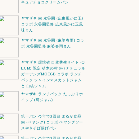
キュアチョコクリームパン
ヤマザキ ㈱ 永谷園 (広東風かに玉)
コラボ 永谷園監修 広東風かに玉風
味まん
ヤマザキ ㈱ 永谷園 (麻婆春雨) コラ
ボ 永谷園監修 麻婆春雨まん
ヤマザキ 環境省 自然共生サイト (O
ECM) 認定 萌木の村 ㈱ (ナチュラル
ガーデンズMOEGI) コラボ ランチ
パック シャインマスカットジャム
と 白桃ジャム
ヤマザキ ランチパック たっぷりホ
イップ (苺ジャム)
第一パン 今年で3回目 まるか食品
㈱ (ペヤング) コラボ ペヤングソー
スやきそば揚げパン
第一パン 今年で3回目 まるか食品