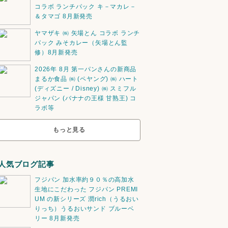
コラボ ランチパック キ－マカレ－
＆タマゴ 8月新発売
ヤマザキ ㈱ 矢場とん コラボ ランチ
パック みそカレー（矢場とん監
修）8月新発売
2026年 8月 第一パンさんの新商品
まるか食品 ㈱ (ペヤング) ㈱ ハート
(ディズニー / Disney) ㈱ スミフル
ジャパン (バナナの王様 甘熟王) コ
ラボ等
もっと見る
人気ブログ記事
フジパン 加水率約９０％の高加水
生地にこだわった フジパン PREMI
UM の新シリーズ 潤rich（うるおい
りっち）うるおいサンド ブルーベ
リー 8月新発売