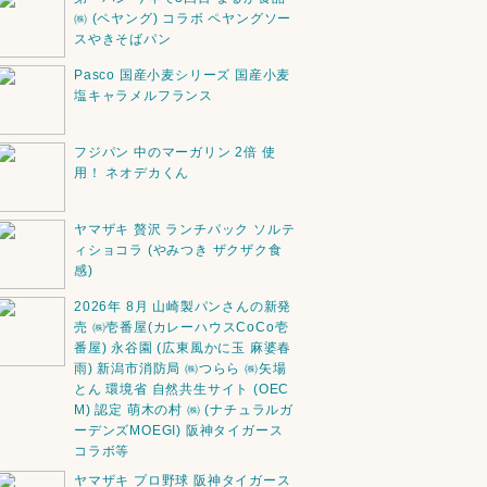
㈱ (ペヤング) コラボ ペヤングソー
スやきそばパン
Pasco 国産小麦シリーズ 国産小麦
塩キャラメルフランス
フジパン 中のマーガリン 2倍 使
用！ ネオデカくん
ヤマザキ 贅沢 ランチパック ソルテ
ィショコラ (やみつき ザクザク食
感)
2026年 8月 山崎製パンさんの新発
売 ㈱壱番屋(カレーハウスCoCo壱
番屋) 永谷園 (広東風かに玉 麻婆春
雨) 新潟市消防局 ㈱つらら ㈱矢場
とん 環境省 自然共生サイト (OEC
M) 認定 萌木の村 ㈱ (ナチュラルガ
ーデンズMOEGI) 阪神タイガース
コラボ等
ヤマザキ プロ野球 阪神タイガース