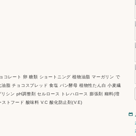
チョコレート 卵 糖類 ショートニング 植物油脂 マーガリン で
化油脂 チョコスプレッド 食塩 パン酵母 植物性たん白 小麦繊
 グリシン pH調整剤 セルロース トレハロース 膨張剤 糊料(増
トフード 酸味料 V.C 酸化防止剤(V.E)