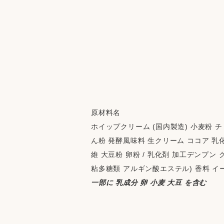
原材料名
ホイップクリーム (国内製造) 小麦粉 
ん粉 発酵風味料 生クリーム ココア 乳
維 大豆粉 卵粉 / 乳化剤 加工デンプン
粘多糖類 アルギン酸エステル) 香料 イース
一部に 乳成分 卵 小麦 大豆 を含む