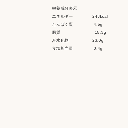
栄養成分表示
エネルギー              248kcal
たんぱく質               4.5g
脂質                         15.3g
炭水化物                 23.0g
食塩相当量               0.4g