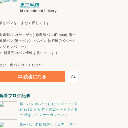
黒三毛猫
id:sinhatubai-bakery
猫とパンをこよなく愛してます
山崎製パン(ヤマザキ) 敷島製パン(Pasco) 第一
屋製パン(第一パン) フジパン 神戸屋(YKベーキ
ングカンパニー)
の 新発売のパン情報を書いています
ぜひ，食べてみてください
読者になる
24
新着ブログ記事
第一パン ㈱ ハート (ディズニー / Di
sney)コラボ ディズニーキャラクタ
ー 焼きウインナーカレーパン
第一パン 名探偵プリキュア！ プリ