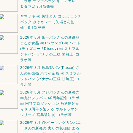
コラボ ランチパック キ－マカレ－
＆タマゴ 8月新発売
ヤマザキ ㈱ 矢場とん コラボ ランチ
パック みそカレー（矢場とん監
修）8月新発売
2026年 8月 第一パンさんの新商品
まるか食品 ㈱ (ペヤング) ㈱ ハート
(ディズニー / Disney) ㈱ スミフル
ジャパン (バナナの王様 甘熟王) コ
ラボ等
2026年 8月 敷島製パン(Pasco) さ
んの新発売 ハワイ企画 ㈱ スミフル
ジャパン (バナナの王様 甘熟王) コ
ラボ等
2026年 8月 フジパンさんの新発売
㈱九州フジパン 40周年記念コラボ
㈱ 円谷プロダクション 放送開始か
ら６０周年を迎える ウルトラマン
シリーズ 宮島醤油㈱ コラボ等
2026年 8月 YKベーキングカンパニ
ーさんの新発売 実りの収穫祭 まる