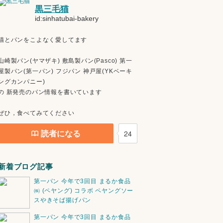
黒三毛猫
id:sinhatubai-bakery
猫とパンをこよなく愛してます
山崎製パン(ヤマザキ) 敷島製パン(Pasco) 第一
屋製パン(第一パン) フジパン 神戸屋(YKベーキ
ングカンパニー)
の 新発売のパン情報を書いています
ぜひ，食べてみてください
読者になる
24
新着ブログ記事
第一パン 今年で3回目 まるか食品
㈱ (ペヤング) コラボ ペヤングソー
スやきそば揚げパン
第一パン 今年で3回目 まるか食品