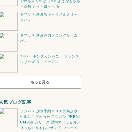
で赤ちゃんのほっぺのようなもちも
ち食感 もっちほっぺ 等
ヤマザキ 薄皮塩キャラメルクリー
ムパン
ヤマザキ 薄皮赤肉メロンクリーム
パン
YKベーキングカンパニー フランス
シリーズ リニューアル
もっと見る
人気ブログ記事
フジパン 加水率約９０％の高加水
生地にこだわった フジパン PREMI
UM の新シリーズ 潤rich（うるおい
りっち）うるおいサンド ブルーベ