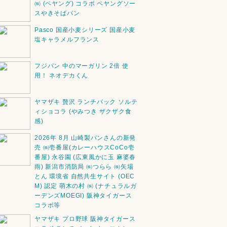
㈱ (ペヤング) コラボ ペヤングソー
スやきそばパン
Pasco 国産小麦シリーズ 国産小麦
塩キャラメルフランス
フジパン 中のマーガリン 2倍 使
用！ ネオデカくん
ヤマザキ 贅沢 ランチパック ソルテ
ィショコラ (やみつき ザクザク食
感)
2026年 8月 山崎製パンさんの新発
売 ㈱壱番屋(カレーハウスCoCo壱
番屋) 永谷園 (広東風かに玉 麻婆春
雨) 新潟市消防局 ㈱つらら ㈱矢場
とん 環境省 自然共生サイト (OEC
M) 認定 萌木の村 ㈱ (ナチュラルガ
ーデンズMOEGI) 阪神タイガース
コラボ等
ヤマザキ プロ野球 阪神タイガース