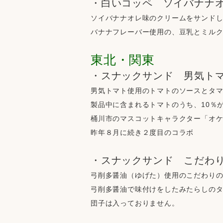
・白いコッペ　ソイバナナ
ソイバナナオレ味のクリームをサンド
バナナフレーバー使用の、豆乳とミル
東北・関東
・スナックサンド　男気ト
男気トマト使用のトマトのソースとタ
製品中に含まれるトマトのうち、10％
桶川市のマスコットキャラクター「オ
昨年８月に続き２度目のコラボ
・スナックサンド　こだわ
弓削多醤油（ゆげた）使用のこだわり
弓削多醤油で味付けをしたみたらしの
団子は入っておりません。