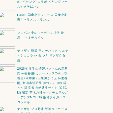
㈱ (ペヤング) コラボ ペヤングソー
スやきそばパン
Pasco 国産小麦シリーズ 国産小麦
塩キャラメルフランス
フジパン 中のマーガリン 2倍 使
用！ ネオデカくん
ヤマザキ 贅沢 ランチパック ソルテ
ィショコラ (やみつき ザクザク食
感)
2026年 8月 山崎製パンさんの新発
売 ㈱壱番屋(カレーハウスCoCo壱
番屋) 永谷園 (広東風かに玉 麻婆春
雨) 新潟市消防局 ㈱つらら ㈱矢場
とん 環境省 自然共生サイト (OEC
M) 認定 萌木の村 ㈱ (ナチュラルガ
ーデンズMOEGI) 阪神タイガース
コラボ等
ヤマザキ プロ野球 阪神タイガース