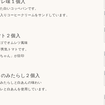
オレ味１個入
した白いコッペパンです。
ク入りコーヒークリームをサンドしています。
マト２個入
マゴでオムレツ風味
が男気トマトです。
ケちゃん」が目印
りのみたらし２個入
のみたらしと白あんの味わい
タレと白あんを使用しています。