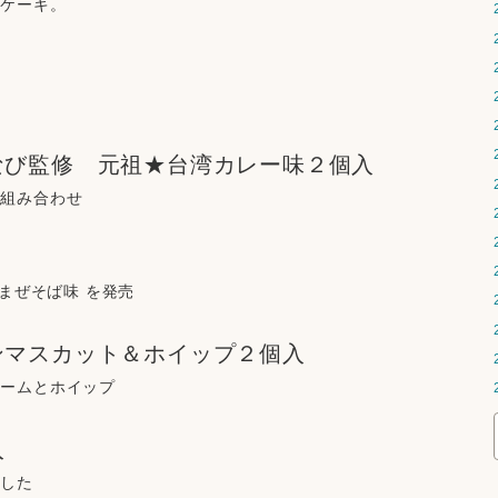
しケーキ。
なび監修　元祖★台湾カレー味２個入
の組み合わせ
湾まぜそば味 を発売
ンマスカット＆ホイップ２個入
リームとホイップ
入
ました