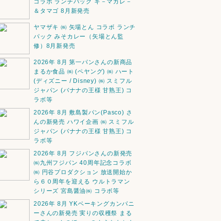
コラボ ランチパック キ－マカレ－
＆タマゴ 8月新発売
ヤマザキ ㈱ 矢場とん コラボ ランチ
パック みそカレー（矢場とん監
修）8月新発売
2026年 8月 第一パンさんの新商品
まるか食品 ㈱ (ペヤング) ㈱ ハート
(ディズニー / Disney) ㈱ スミフル
ジャパン (バナナの王様 甘熟王) コ
ラボ等
2026年 8月 敷島製パン(Pasco) さ
んの新発売 ハワイ企画 ㈱ スミフル
ジャパン (バナナの王様 甘熟王) コ
ラボ等
2026年 8月 フジパンさんの新発売
㈱九州フジパン 40周年記念コラボ
㈱ 円谷プロダクション 放送開始か
ら６０周年を迎える ウルトラマン
シリーズ 宮島醤油㈱ コラボ等
2026年 8月 YKベーキングカンパニ
ーさんの新発売 実りの収穫祭 まる