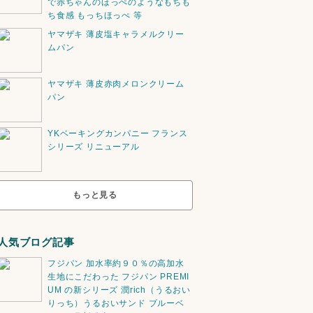
で赤ちゃんのほっぺのようなもちも
ち食感 もっちほっぺ 等
ヤマザキ 薄皮塩キャラメルクリー
ムパン
ヤマザキ 薄皮赤肉メロンクリーム
パン
YKベーキングカンパニー フランス
シリーズ リニューアル
もっと見る
人気ブログ記事
フジパン 加水率約９０％の高加水
生地にこだわった フジパン PREMI
UM の新シリーズ 潤rich（うるおい
りっち）うるおいサンド ブルーベ