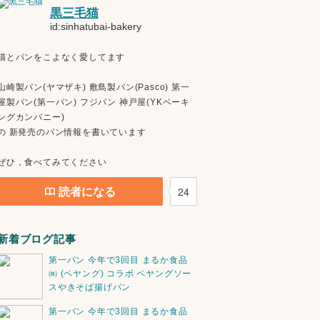
黒三毛猫
id:sinhatubai-bakery
猫とパンをこよなく愛してます
山崎製パン(ヤマザキ) 敷島製パン(Pasco) 第一
屋製パン(第一パン) フジパン 神戸屋(YKベーキ
ングカンパニー)
の 新発売のパン情報を書いています
ぜひ，食べてみてください
読者になる
24
新着ブログ記事
第一パン 今年で3回目 まるか食品
㈱ (ペヤング) コラボ ペヤングソー
スやきそば揚げパン
第一パン 今年で3回目 まるか食品