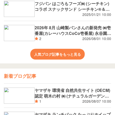
フジパン はごろもフーズ㈱ (シーチキン)
コラボ スナックサンド シーチキン®️＆タ
マゴ
2025/01/21 10:00
2026年 8月 山崎製パンさんの新発売 ㈱壱
番屋(カレーハウスCoCo壱番屋) 永谷園
(広東風かに玉 麻婆春雨) 新潟市消防局 ㈱
2026/08/01 10:00
2
つらら ㈱矢場とん 環境省 自然共生サイ
ト (OECM) 認定 萌木の村 ㈱ (ナチュラル
人気ブログ記事をもっと見る
ガーデンズMOEGI) 阪神タイガース コラ
ボ等
新着ブログ記事
ヤマザキ 環境省 自然共生サイト (OECM)
認定 萌木の村 ㈱ (ナチュラルガーデンズ
MOEGI) コラボ ランチパック シャインマ
2026/08/07 10:00
1
スカットジャム と 白桃ジャム
ヤマザキ ランチパック たっぷりホイップ