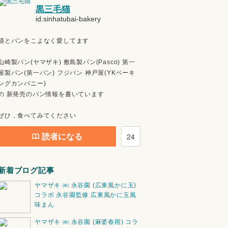
黒三毛猫
id:sinhatubai-bakery
猫とパンをこよなく愛してます
山崎製パン(ヤマザキ) 敷島製パン(Pasco) 第一
屋製パン(第一パン) フジパン 神戸屋(YKベーキ
ングカンパニー)
の 新発売のパン情報を書いています
ぜひ，食べてみてください
読者になる
24
新着ブログ記事
ヤマザキ ㈱ 永谷園 (広東風かに玉)
コラボ 永谷園監修 広東風かに玉風
味まん
ヤマザキ ㈱ 永谷園 (麻婆春雨) コラ