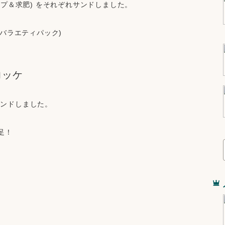
ップ＆求肥) をそれぞれサンドしました。
 (バラエティパック)
ロッケ
サンドしました。
足！