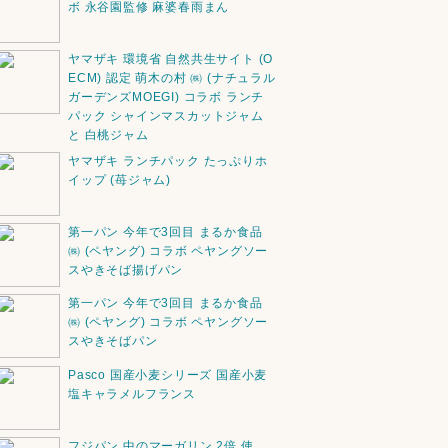
ボ 永谷園監修 麻婆春雨まん
ヤマザキ 環境省 自然共生サイト (O
ECM) 認定 萌木の村 ㈱ (ナチュラル
ガーデンズMOEGI) コラボ ランチ
パック シャインマスカットジャム
と 白桃ジャム
ヤマザキ ランチパック たっぷりホ
イップ (苺ジャム)
第一パン 今年で3回目 まるか食品
㈱ (ペヤング) コラボ ペヤングソー
スやきそば揚げパン
第一パン 今年で3回目 まるか食品
㈱ (ペヤング) コラボ ペヤングソー
スやきそばパン
Pasco 国産小麦シリーズ 国産小麦
塩キャラメルフランス
フジパン 中のマーガリン 2倍 使