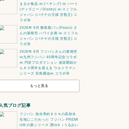
まるか食品 ㈱ (ペヤング) ㈱ ハート
(ディズニー / Disney) ㈱ スミフル
ジャパン (バナナの王様 甘熟王) コ
ラボ等
2026年 8月 敷島製パン(Pasco) さ
んの新発売 ハワイ企画 ㈱ スミフル
ジャパン (バナナの王様 甘熟王) コ
ラボ等
2026年 8月 フジパンさんの新発売
㈱九州フジパン 40周年記念コラボ
㈱ 円谷プロダクション 放送開始か
ら６０周年を迎える ウルトラマン
シリーズ 宮島醤油㈱ コラボ等
もっと見る
人気ブログ記事
フジパン 加水率約９０％の高加水
生地にこだわった フジパン PREMI
UM の新シリーズ 潤rich（うるおい