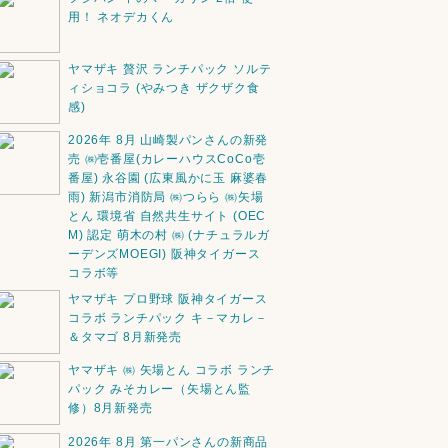
用！ ネオデカくん
ヤマザキ 贅沢 ランチパック ソルテ
ィショコラ (やみつき ザクザク食
感)
2026年 8月 山崎製パンさんの新発
売 ㈱壱番屋(カレーハウスCoCo壱
番屋) 永谷園 (広東風かに玉 麻婆春
雨) 新潟市消防局 ㈱つらら ㈱矢場
とん 環境省 自然共生サイト (OEC
M) 認定 萌木の村 ㈱ (ナチュラルガ
ーデンズMOEGI) 阪神タイガース
コラボ等
ヤマザキ プロ野球 阪神タイガース
コラボ ランチパック キ－マカレ－
＆タマゴ 8月新発売
ヤマザキ ㈱ 矢場とん コラボ ランチ
パック みそカレー（矢場とん監
修）8月新発売
2026年 8月 第一パンさんの新商品