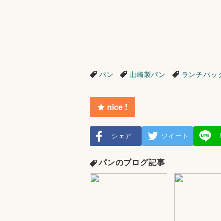
パン
山崎製パン
ランチパッ
nice !
シェア
ツイート
パンのブログ記事