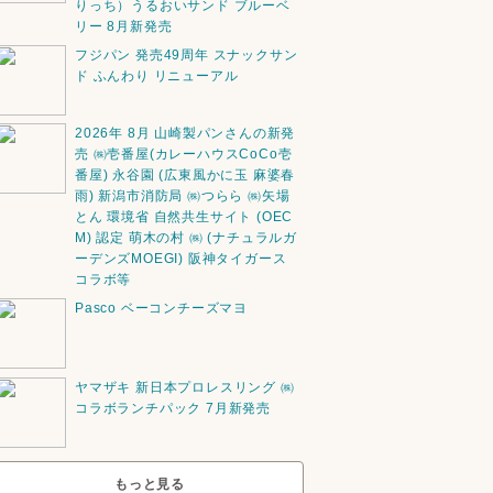
りっち）うるおいサンド ブルーベ
リー 8月新発売
フジパン 発売49周年 スナックサン
ド ふんわり リニューアル
2026年 8月 山崎製パンさんの新発
売 ㈱壱番屋(カレーハウスCoCo壱
番屋) 永谷園 (広東風かに玉 麻婆春
雨) 新潟市消防局 ㈱つらら ㈱矢場
とん 環境省 自然共生サイト (OEC
M) 認定 萌木の村 ㈱ (ナチュラルガ
ーデンズMOEGI) 阪神タイガース
コラボ等
Pasco ベーコンチーズマヨ
ヤマザキ 新日本プロレスリング ㈱
コラボランチパック 7月新発売
もっと見る