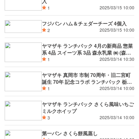
入
2025/03/15 10:00
1
フジパン ハム＆チェダーチーズ 4個入
2025/03/15 10:00
2
ヤマザキ ランチパック 4月の新商品 惣菜
系 4品 スイーツ系 3品 森永乳業 ㈱ (森永
のおいしい牛乳) コラボ
2025/03/14 10:30
1
ヤマザキ 真岡市 市制 70周年・旧二宮町
誕生 70年 記念コラボ ランチパック 栃木
県産とちあいか®️苺のジャム＆練乳ホイ
2025/03/14 10:00
1
ップと栃木県産スカイベリー®️苺のジャ
ム＆練乳ホイップ
ヤマザキ ランチパック さくら風味いちご
ミルクホイップ
2025/03/14 10:00
3
第一パン さくら餅風蒸し