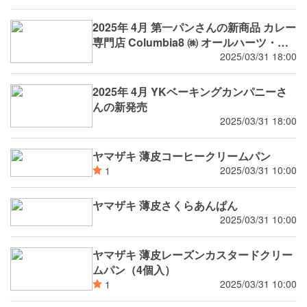
づ製茶( ㈱ 小柳津清一商店) (天空の抹茶)
大山乳業農業協同組合(白バラ牛乳)コラボ
2025年 4月 第一パンさんの新商品 カレー
等
専門店 Columbia8 ㈱ オールハーツ・カ
ンパニー ( Pastel なめらかプリン ) おや
2025/03/31 18:00
いづ製茶( ㈱ 小柳津清一商店) (天空の抹
茶) コラボ等
2025年 4月 YKベーキングカンパニーさ
んの新発売
2025/03/31 18:00
ヤマザキ 薄皮コーヒークリームパン
2025/03/31 10:00
1
ヤマザキ 薄皮さくらあんぱん
2025/03/31 10:00
ヤマザキ 薄皮レーズンカスタードクリー
ムパン（4個入）
2025/03/31 10:00
1