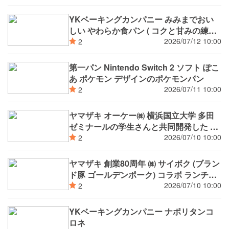
YKベーキングカンパニー みみまでおい
しい やわらか食パン ( コクと甘みの練乳
風味 )
2026/07/12 10:00
2
第一パン Nintendo Switch 2 ソフト ぽこ
あ ポケモン デザインのポケモンパン
2026/07/11 10:00
2
ヤマザキ オーケー㈱ 横浜国立大学 多田
ゼミナールの学生さんと共同開発した ラ
ンチパック 横国パワー丼風
2026/07/10 10:00
2
ヤマザキ 創業80周年 ㈱ サイボク (ブラン
ド豚 ゴールデンポーク) コラボ ランチパ
ック カレ－（サイボクゴ－ルデンポ－ク
2026/07/10 10:00
2
のひき肉入り）
YKベーキングカンパニー ナポリタンコ
ロネ