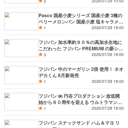
ル
2026/07/29 10:00
2
Pasco 国産小麦シリーズ 国産小麦 3種の
ベリーメロンパン 国産小麦 塩キャラメル
フランス 8月新発売
2026/07/28 18:00
1
フジパン 加水率約９０％の高加水生地に
こだわった フジパン PREMIUM の新シリ
ーズ 潤rich（うるおいりっち）うるおい
2026/07/28 18:00
3
サンド ブルーベリー 8月新発売
フジパン 中のマーガリン 2倍 使用！ ネオ
デカくん 8月新発売
2026/07/28 18:00
1
フジパン ㈱ 円谷プロダクション 放送開
始から６０周年を迎える ウルトラマンシ
リーズ 第2弾 8月新発売
2026/07/28 18:00
1
フジパン スナックサンド ハム＆マヨ リ