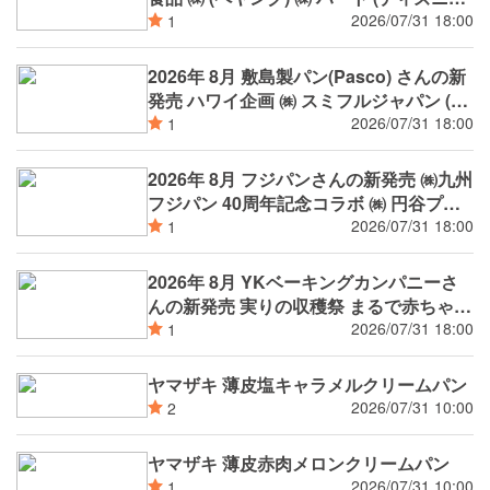
/ Disney) ㈱ スミフルジャパン (バナナの
2026/07/31 18:00
1
王様 甘熟王) コラボ等
2026年 8月 敷島製パン(Pasco) さんの新
発売 ハワイ企画 ㈱ スミフルジャパン (バ
ナナの王様 甘熟王) コラボ等
2026/07/31 18:00
1
2026年 8月 フジパンさんの新発売 ㈱九州
フジパン 40周年記念コラボ ㈱ 円谷プロ
ダクション 放送開始から６０周年を迎え
2026/07/31 18:00
1
る ウルトラマンシリーズ 宮島醤油㈱ コ
ラボ等
2026年 8月 YKベーキングカンパニーさ
んの新発売 実りの収穫祭 まるで赤ちゃん
のほっぺのようなもちもち食感 もっちほ
2026/07/31 18:00
1
っぺ 等
ヤマザキ 薄皮塩キャラメルクリームパン
2026/07/31 10:00
2
ヤマザキ 薄皮赤肉メロンクリームパン
2026/07/31 10:00
1