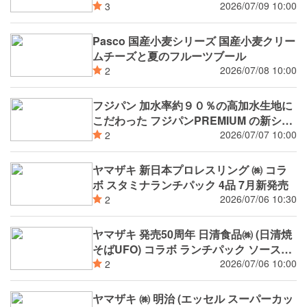
2026/07/09 10:00
3
Pasco 国産小麦シリーズ 国産小麦クリー
ムチーズと夏のフルーツブール
2026/07/08 10:00
2
フジパン 加水率約９０％の高加水生地に
こだわった フジパンPREMIUM の新シリ
ーズ 潤rich（うるおいりっち）
2026/07/07 10:00
2
ヤマザキ 新日本プロレスリング ㈱ コラ
ボ スタミナランチパック 4品 7月新発売
2026/07/06 10:30
2
ヤマザキ 発売50周年 日清食品㈱ (日清焼
そばUFO) コラボ ランチパック ソース焼
きそば (日清焼そば Ｕ.Ｆ.Ｏ.監修) コッペ
2026/07/06 10:00
2
パン（ソース焼そば）日清焼そばU.F.O.
監修 薄皮U.F.O.焼そばぱん（マヨネーズ
ヤマザキ ㈱ 明治 (エッセル スーパーカッ