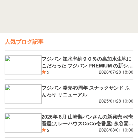
人気ブログ記事
フジパン 加水率約９０％の高加水生地に
こだわった フジパン PREMIUM の新シリ
ーズ 潤rich（うるおいりっち）うるおい
2026/07/28 18:00
3
サンド ブルーベリー 8月新発売
フジパン 発売49周年 スナックサンド ふ
んわり リニューアル
2025/01/28 10:00
2026年 8月 山崎製パンさんの新発売 ㈱壱
番屋(カレーハウスCoCo壱番屋) 永谷園
(広東風かに玉 麻婆春雨) 新潟市消防局 ㈱
2026/08/01 10:00
2
つらら ㈱矢場とん 環境省 自然共生サイ