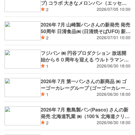
入り）（日清焼そばU.F.O.監修）
プ) コラボ 大きなメロンパン（エッセル
スーパーカップ超バニラ風味）コロネ
2026/07/05 10:00
2
（エッセルスーパーカップ超バニラ風
味）
2026年 7月 山崎製パンさんの新発売 発売
50周年 日清食品㈱ (日清焼そばUFO) 新日
本プロレスリング ㈱ ㈱ 明治 (エッセル ス
2026/07/01 10:00
2
ーパーカップ) 横浜国立大学 多田ゼミナ
ールの学生さん シェ・シバタ 万代バスセ
フジパン ㈱ 円谷プロダクション 放送開
ンターのカレー ㈱サイボク(ゴールデンポ
始から６０周年を迎える ウルトラマンシ
ーク) 喜久水庵 (ずんだシェイク) コラボ
リーズ と２０２６年７月より１年間コラ
2026/06/30 18:00
1
等
ボレーション
2026年 7月 第一パンさんの新商品 ㈱ ゴ
ーゴーカレーグループ (ゴーゴーカレー)
Nintendo Switch 2 ソフト ぽこ あ ポケモ
2026/06/30 18:00
1
ン デザインのポケモンパン ㈱ ハート (デ
ィズニー / Disney) コラボ 等
2026年 7月 敷島製パン(Pasco) さんの新
発売 北海道乳業 ㈱（100％ 北海道クリー
ムチーズLuxe(リュクス)）コラボ等
2026/06/30 18:00
2