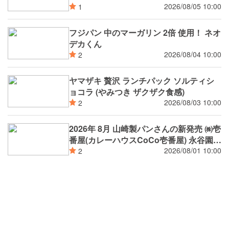
2026/08/05 10:00
1
フジパン 中のマーガリン 2倍 使用！ ネオ
デカくん
2026/08/04 10:00
2
ヤマザキ 贅沢 ランチパック ソルティシ
ョコラ (やみつき ザクザク食感)
2026/08/03 10:00
2
2026年 8月 山崎製パンさんの新発売 ㈱壱
番屋(カレーハウスCoCo壱番屋) 永谷園
(広東風かに玉 麻婆春雨) 新潟市消防局 ㈱
2026/08/01 10:00
2
つらら ㈱矢場とん 環境省 自然共生サイ
ト (OECM) 認定 萌木の村 ㈱ (ナチュラル
ガーデンズMOEGI) 阪神タイガース コラ
ボ等