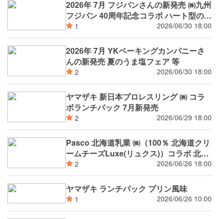
2026年 7月 フジパンさんの新発売 ㈱九州
フジパン 40周年記念コラボ ハート型のま
ち 北名古屋市 市制施行２０周年 記念コ
2026/06/30 18:00
1
ラボ ㈱ 円谷プロダクション 放送開始か
ら６０周年を迎える ウルトラマンシリー
2026年 7月 YKベーキングカンパニーさ
ズ コラボ等
んの新発売 夏のうま塩フェア 等
2026/06/30 18:00
2
ヤマザキ 新日本プロレスリング ㈱ コラ
ボランチパック 7月新発売
2026/06/29 18:00
2
Pasco 北海道乳業 ㈱（100％ 北海道クリ
ームチーズLuxe(リュクス)）コラボ 北海
道クリームチーズパン 7月新発売
2026/06/26 18:00
2
ヤマザキ ランチパック プリン風味
2026/06/26 10:00
1