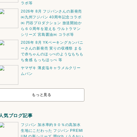
ラボ等
2026年 8月 フジパンさんの新発売
㈱九州フジパン 40周年記念コラボ
㈱ 円谷プロダクション 放送開始か
ら６０周年を迎える ウルトラマン
シリーズ 宮島醤油㈱ コラボ等
2026年 8月 YKベーキングカンパニ
ーさんの新発売 実りの収穫祭 まる
で赤ちゃんのほっぺのようなもちも
ち食感 もっちほっぺ 等
ヤマザキ 薄皮塩キャラメルクリー
ムパン
もっと見る
人気ブログ記事
フジパン 加水率約９０％の高加水
生地にこだわった フジパン PREMI
UM の新シリーズ 潤rich（うるおい