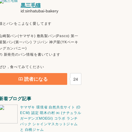
黒三毛猫
id:sinhatubai-bakery
猫とパンをこよなく愛してます
山崎製パン(ヤマザキ) 敷島製パン(Pasco) 第一
屋製パン(第一パン) フジパン 神戸屋(YKベーキ
ングカンパニー)
の 新発売のパン情報を書いています
ぜひ，食べてみてください
読者になる
24
新着ブログ記事
ヤマザキ 環境省 自然共生サイト (O
ECM) 認定 萌木の村 ㈱ (ナチュラル
ガーデンズMOEGI) コラボ ランチ
パック シャインマスカットジャム
と 白桃ジャム