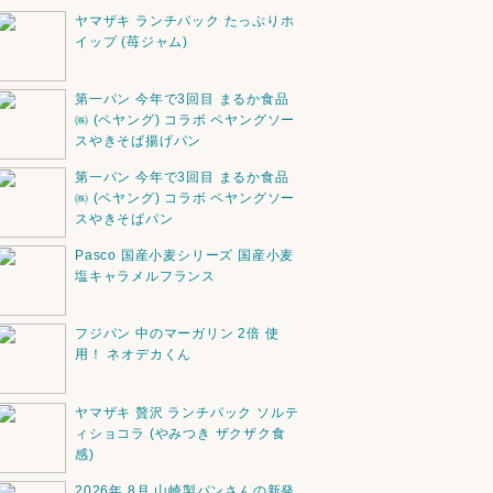
ヤマザキ ランチパック たっぷりホ
イップ (苺ジャム)
第一パン 今年で3回目 まるか食品
㈱ (ペヤング) コラボ ペヤングソー
スやきそば揚げパン
第一パン 今年で3回目 まるか食品
㈱ (ペヤング) コラボ ペヤングソー
スやきそばパン
Pasco 国産小麦シリーズ 国産小麦
塩キャラメルフランス
フジパン 中のマーガリン 2倍 使
用！ ネオデカくん
ヤマザキ 贅沢 ランチパック ソルテ
ィショコラ (やみつき ザクザク食
感)
2026年 8月 山崎製パンさんの新発