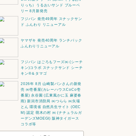
りっち）うるおいサンド ブルーベ
リー 8月新発売
フジパン 発売49周年 スナックサン
ド ふんわり リニューアル
ヤマザキ 発売40周年 ランチパック
ふんわりリニューアル
フジパン はごろもフーズ㈱ (シーチ
キン)コラボ スナックサンド シーチ
キン®️＆タマゴ
2026年 8月 山崎製パンさんの新発
売 ㈱壱番屋(カレーハウスCoCo壱
番屋) 永谷園 (広東風かに玉 麻婆春
雨) 新潟市消防局 ㈱つらら ㈱矢場
とん 環境省 自然共生サイト (OEC
M) 認定 萌木の村 ㈱ (ナチュラルガ
ーデンズMOEGI) 阪神タイガース
コラボ等