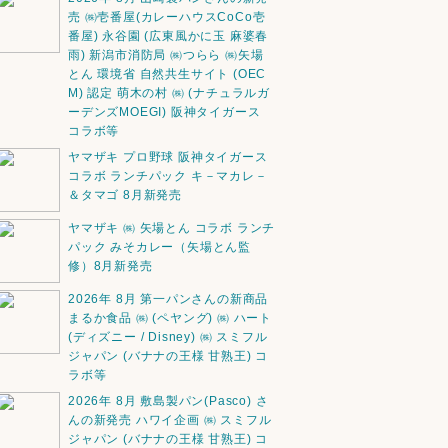
売 ㈱壱番屋(カレーハウスCoCo壱
番屋) 永谷園 (広東風かに玉 麻婆春
雨) 新潟市消防局 ㈱つらら ㈱矢場
とん 環境省 自然共生サイト (OEC
M) 認定 萌木の村 ㈱ (ナチュラルガ
ーデンズMOEGI) 阪神タイガース
コラボ等
ヤマザキ プロ野球 阪神タイガース
コラボ ランチパック キ－マカレ－
＆タマゴ 8月新発売
ヤマザキ ㈱ 矢場とん コラボ ランチ
パック みそカレー（矢場とん監
修）8月新発売
2026年 8月 第一パンさんの新商品
まるか食品 ㈱ (ペヤング) ㈱ ハート
(ディズニー / Disney) ㈱ スミフル
ジャパン (バナナの王様 甘熟王) コ
ラボ等
2026年 8月 敷島製パン(Pasco) さ
んの新発売 ハワイ企画 ㈱ スミフル
ジャパン (バナナの王様 甘熟王) コ