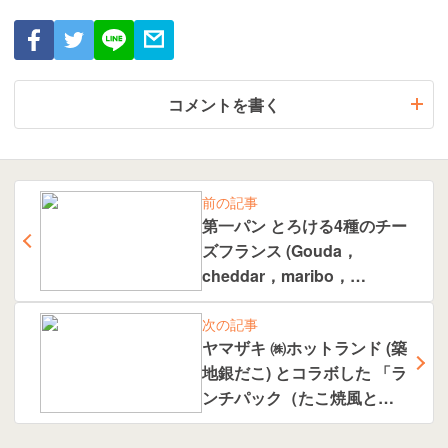
コメントを書く
前の記事
第一パン とろける4種のチー
ズフランス (Gouda，
cheddar，maribo，
creamcheese)
次の記事
ヤマザキ ㈱ホットランド (築
地銀だこ) とコラボした 「ラ
ンチパック（たこ焼風と焼
きそば）築地銀だこ監修」
を ２０２４年５月１日から