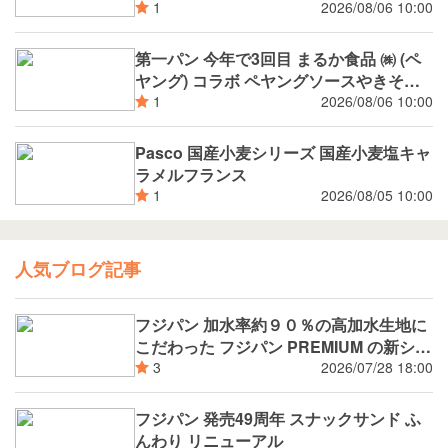
揚げパン
2026/08/06 10:00
1
第一パン 今年で3回目 まるか食品 ㈱ (ペ
ヤング) コラボ ペヤングソースやきそば
パン
2026/08/06 10:00
1
Pasco 国産小麦シリーズ 国産小麦塩キャ
ラメルフランス
2026/08/05 10:00
1
人気ブログ記事
フジパン 加水率約９０％の高加水生地に
こだわった フジパン PREMIUM の新シリ
ーズ 潤rich（うるおいりっち）うるおい
2026/07/28 18:00
3
サンド ブルーベリー 8月新発売
フジパン 発売49周年 スナックサンド ふ
んわり リニューアル