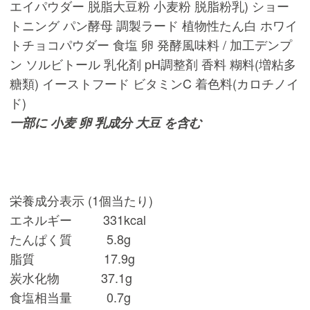
エイパウダー 脱脂大豆粉 小麦粉 脱脂粉乳) ショー
トニング パン酵母 調製ラード 植物性たん白 ホワイ
トチョコパウダー 食塩 卵 発酵風味料 / 加工デンプ
ン ソルビトール 乳化剤 pH調整剤 香料 糊料(増粘多
糖類) イーストフード ビタミンC 着色料(カロチノイ
ド)
一部に 小麦 卵 乳成分 大豆 を含む
栄養成分表示 (1個当たり)
エネルギー 331kcal
たんぱく質 5.8g
脂質 17.9g
炭水化物 37.1g
食塩相当量 0.7g