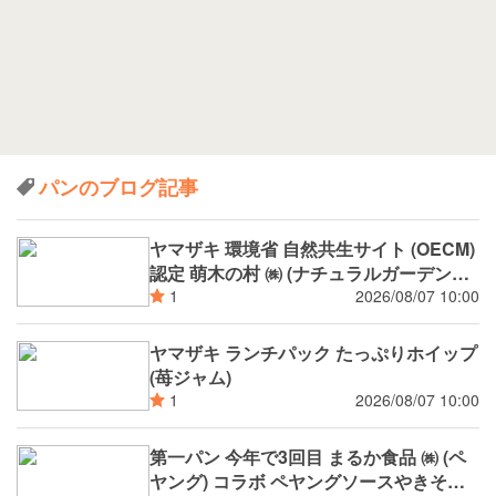
６月３０日 までの期間限定
全国発売
パンのブログ記事
ヤマザキ 環境省 自然共生サイト (OECM)
認定 萌木の村 ㈱ (ナチュラルガーデンズ
MOEGI) コラボ ランチパック シャインマ
2026/08/07 10:00
1
スカットジャム と 白桃ジャム
ヤマザキ ランチパック たっぷりホイップ
(苺ジャム)
2026/08/07 10:00
1
第一パン 今年で3回目 まるか食品 ㈱ (ペ
ヤング) コラボ ペヤングソースやきそば