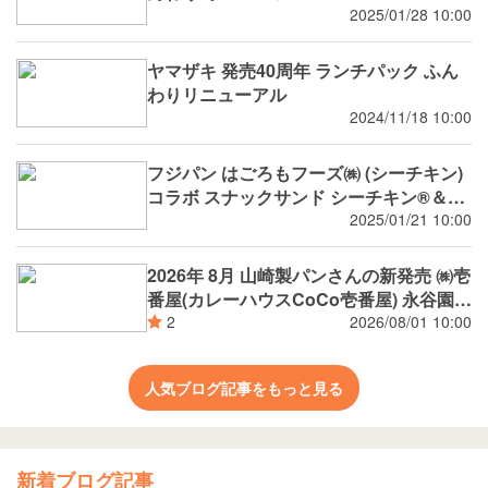
2025/01/28 10:00
ヤマザキ 発売40周年 ランチパック ふん
わりリニューアル
2024/11/18 10:00
フジパン はごろもフーズ㈱ (シーチキン)
コラボ スナックサンド シーチキン®️＆タ
マゴ
2025/01/21 10:00
2026年 8月 山崎製パンさんの新発売 ㈱壱
番屋(カレーハウスCoCo壱番屋) 永谷園
(広東風かに玉 麻婆春雨) 新潟市消防局 ㈱
2026/08/01 10:00
2
つらら ㈱矢場とん 環境省 自然共生サイ
ト (OECM) 認定 萌木の村 ㈱ (ナチュラル
人気ブログ記事をもっと見る
ガーデンズMOEGI) 阪神タイガース コラ
ボ等
新着ブログ記事