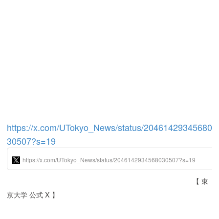
https://x.com/UTokyo_News/status/20461429345680
30507?s=19
【 東
京大学 公式 X 】