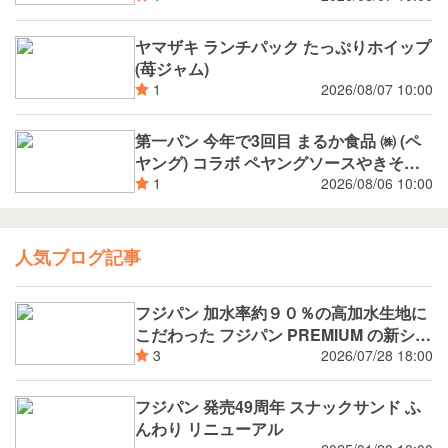
スカットジャム と 白桃ジャム
ヤマザキ ランチパック たっぷりホイップ
(苺ジャム)
2026/08/07 10:00
1
第一パン 今年で3回目 まるか食品 ㈱ (ペ
ヤング) コラボ ペヤングソースやきそば
揚げパン
2026/08/06 10:00
1
人気ブログ記事
フジパン 加水率約９０％の高加水生地に
こだわった フジパン PREMIUM の新シリ
ーズ 潤rich（うるおいりっち）うるおい
2026/07/28 18:00
3
サンド ブルーベリー 8月新発売
フジパン 発売49周年 スナックサンド ふ
んわり リニューアル