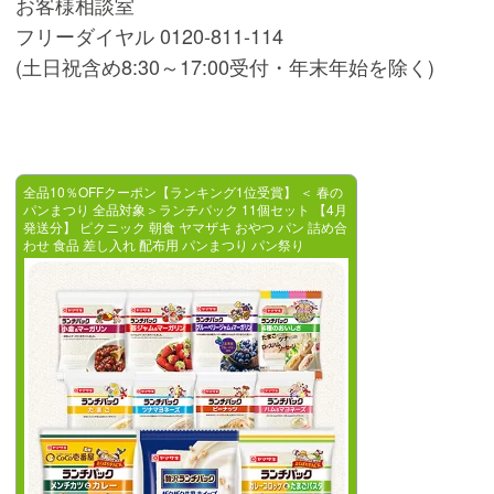
お客様相談室
フリーダイヤル 0120-811-114
(土日祝含め8:30～17:00受付・年末年始を除く)
全品10％OFFクーポン【ランキング1位受賞】 ＜ 春の
パンまつり 全品対象＞ランチパック 11個セット 【4月
発送分】 ピクニック 朝食 ヤマザキ おやつ パン 詰め合
わせ 食品 差し入れ 配布用 パンまつり パン祭り