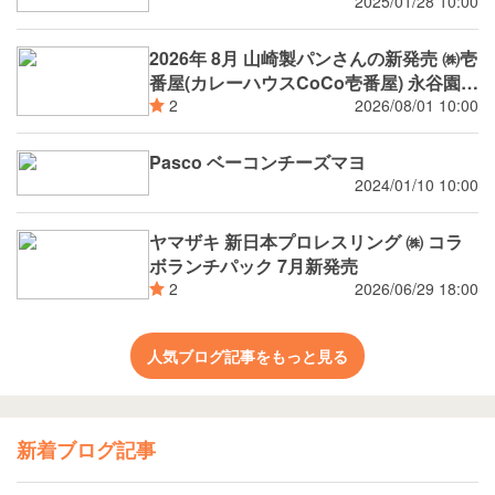
2025/01/28 10:00
2026年 8月 山崎製パンさんの新発売 ㈱壱
番屋(カレーハウスCoCo壱番屋) 永谷園
(広東風かに玉 麻婆春雨) 新潟市消防局 ㈱
2026/08/01 10:00
2
つらら ㈱矢場とん 環境省 自然共生サイ
ト (OECM) 認定 萌木の村 ㈱ (ナチュラル
Pasco ベーコンチーズマヨ
ガーデンズMOEGI) 阪神タイガース コラ
2024/01/10 10:00
ボ等
ヤマザキ 新日本プロレスリング ㈱ コラ
ボランチパック 7月新発売
2026/06/29 18:00
2
人気ブログ記事をもっと見る
新着ブログ記事