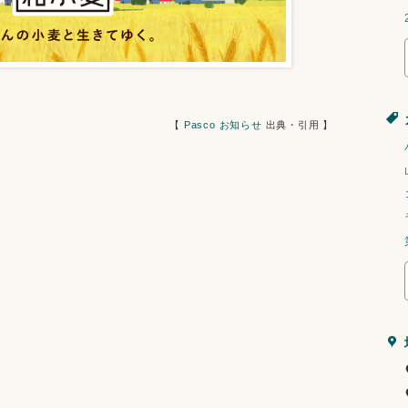
                                                   【 
Pasco お知らせ
 出典・引用 】