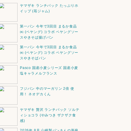
ヤマザキ ランチパック たっぷりホ
イップ (苺ジャム)
第一パン 今年で3回目 まるか食品
㈱ (ペヤング) コラボ ペヤングソー
スやきそば揚げパン
第一パン 今年で3回目 まるか食品
㈱ (ペヤング) コラボ ペヤングソー
スやきそばパン
Pasco 国産小麦シリーズ 国産小麦
塩キャラメルフランス
フジパン 中のマーガリン 2倍 使
用！ ネオデカくん
ヤマザキ 贅沢 ランチパック ソルテ
ィショコラ (やみつき ザクザク食
感)
2026年 8月 山崎製パンさんの新発