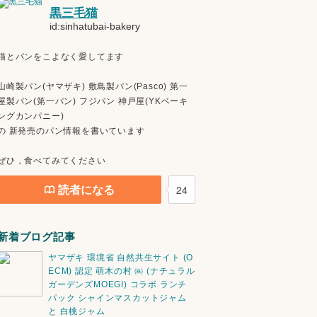
黒三毛猫
id:sinhatubai-bakery
猫とパンをこよなく愛してます
山崎製パン(ヤマザキ) 敷島製パン(Pasco) 第一
屋製パン(第一パン) フジパン 神戸屋(YKベーキ
ングカンパニー)
の 新発売のパン情報を書いています
ぜひ，食べてみてください
読者になる
24
新着ブログ記事
ヤマザキ 環境省 自然共生サイト (O
ECM) 認定 萌木の村 ㈱ (ナチュラル
ガーデンズMOEGI) コラボ ランチ
パック シャインマスカットジャム
と 白桃ジャム