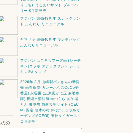
りっち）うるおいサンド ブルーベ
リー 8月新発売
フジパン 発売49周年 スナックサン
ド ふんわり リニューアル
ヤマザキ 発売40周年 ランチパック
ふんわりリニューアル
フジパン はごろもフーズ㈱ (シーチ
キン)コラボ スナックサンド シーチ
キン®️＆タマゴ
2026年 8月 山崎製パンさんの新発
売 ㈱壱番屋(カレーハウスCoCo壱
番屋) 永谷園 (広東風かに玉 麻婆春
雨) 新潟市消防局 ㈱つらら ㈱矢場
とん 環境省 自然共生サイト (OEC
M) 認定 萌木の村 ㈱ (ナチュラルガ
ーデンズMOEGI) 阪神タイガース
コラボ等
ものの