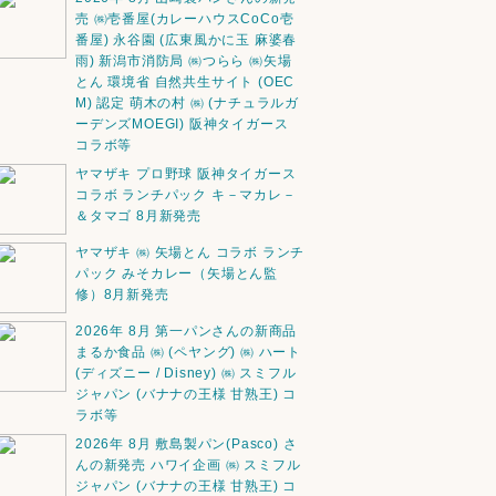
売 ㈱壱番屋(カレーハウスCoCo壱
番屋) 永谷園 (広東風かに玉 麻婆春
雨) 新潟市消防局 ㈱つらら ㈱矢場
とん 環境省 自然共生サイト (OEC
M) 認定 萌木の村 ㈱ (ナチュラルガ
ーデンズMOEGI) 阪神タイガース
コラボ等
ヤマザキ プロ野球 阪神タイガース
コラボ ランチパック キ－マカレ－
＆タマゴ 8月新発売
ヤマザキ ㈱ 矢場とん コラボ ランチ
パック みそカレー（矢場とん監
修）8月新発売
2026年 8月 第一パンさんの新商品
まるか食品 ㈱ (ペヤング) ㈱ ハート
(ディズニー / Disney) ㈱ スミフル
ジャパン (バナナの王様 甘熟王) コ
ラボ等
2026年 8月 敷島製パン(Pasco) さ
んの新発売 ハワイ企画 ㈱ スミフル
ジャパン (バナナの王様 甘熟王) コ