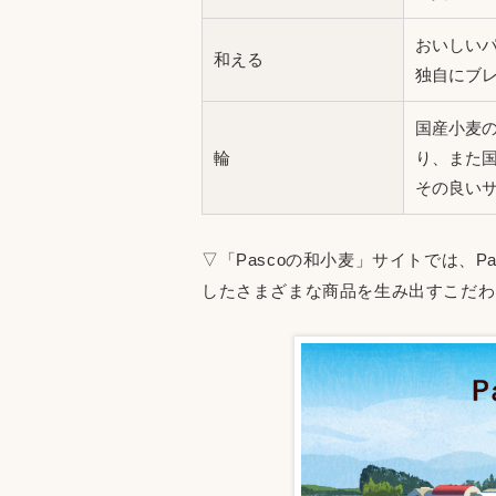
おいしいパ
和える
独自にブ
国産小麦
輪
り、また
その良い
▽「Pascoの和小麦」サイトでは、
したさまざまな商品を生み出すこだわ