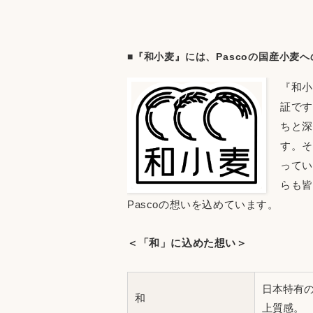
■『和小麦』には、Pascoの国産小麦
『和小
証です
ちと深
す。そ
ってい
らも皆
Pascoの想いを込めています。
＜「和」に込めた想い＞
日本特有
和
上質感。