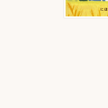
                                                                    