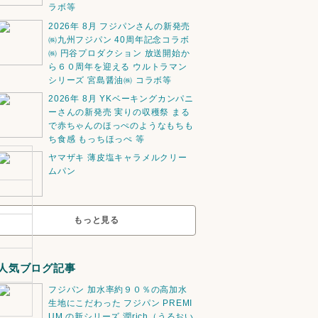
ラボ等
2026年 8月 フジパンさんの新発売
㈱九州フジパン 40周年記念コラボ
㈱ 円谷プロダクション 放送開始か
ら６０周年を迎える ウルトラマン
シリーズ 宮島醤油㈱ コラボ等
2026年 8月 YKベーキングカンパニ
ーさんの新発売 実りの収穫祭 まる
で赤ちゃんのほっぺのようなもちも
ち食感 もっちほっぺ 等
ヤマザキ 薄皮塩キャラメルクリー
ムパン
もっと見る
人気ブログ記事
フジパン 加水率約９０％の高加水
生地にこだわった フジパン PREMI
UM の新シリーズ 潤rich（うるおい